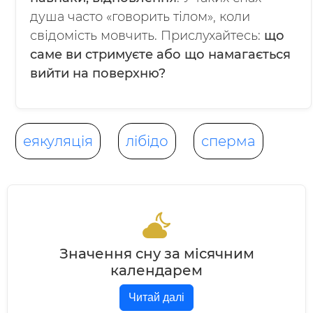
душа часто «говорить тілом», коли
свідомість мовчить. Прислухайтесь:
що
саме ви стримуєте або що намагається
вийти на поверхню?
еякуляція
лібідо
сперма
Значення сну за місячним
календарем
Читай далі