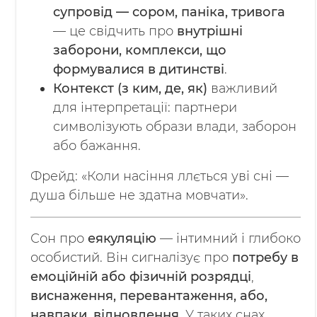
супровід — сором, паніка, тривога
— це свідчить про
внутрішні
заборони, комплекси, що
формувалися в дитинстві
.
Контекст (з ким, де, як)
важливий
для інтерпретації: партнери
символізують образи влади, заборон
або бажання.
Фрейд: «Коли насіння ллється уві сні —
душа більше не здатна мовчати».
Сон про
еякуляцію
— інтимний і глибоко
особистий. Він сигналізує про
потребу в
емоційній або фізичній розрядці
,
виснаження, перевантаження, або,
навпаки, відновлення
. У таких снах