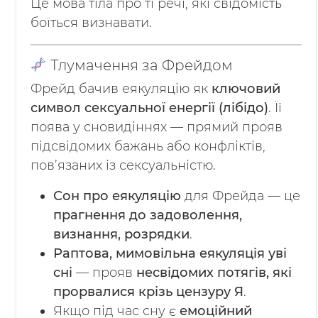
Це мова тіла про ті речі, які свідомість
боїться визнавати.
Тлумачення за Фрейдом
Фрейд бачив еякуляцію як
ключовий
символ сексуальної енергії (лібідо)
. Її
поява у сновидіннях — прямий прояв
підсвідомих бажань або конфліктів,
пов’язаних із сексуальністю.
Сон про еякуляцію
для Фрейда — це
прагнення до задоволення,
визнання, розрядки
.
Раптова, мимовільна еякуляція уві
сні
— прояв
несвідомих потягів, які
прорвалися крізь цензуру Я
.
Якщо під час сну є
емоційний