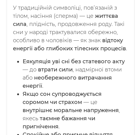
У традиційній символіці, пов’язаній з
тілом, насіння (сперма) — це
життєва
сила
, плідність, продовження роду. Такі
сни у народі трактувалися обережно,
особливо в чоловіків — як знак
відтоку
енергії або глибоких тілесних процесів
.
Еякуляція уві сні без статевого акту
— до
втрати сили
, надмірної втоми
або
необережного витрачання
енергії
.
Якщо сон супроводжується
соромом чи страхом
— це
внутрішнє моральне напруження
,
якесь
таємне бажання чи
пригнічення
.
Спокійне або приємне відчуття