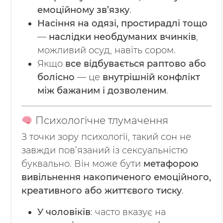
емоційному зв’язку
.
Насіння на одязі, простирадлі тощо
—
наслідки необдуманих вчинків
,
можливий осуд, навіть сором.
Якщо
все відбувається раптово або
болісно
— це
внутрішній конфлікт
між бажаним і дозволеним
.
Психологічне тлумачення
З точки зору психології, такий сон не
завжди пов’язаний із сексуальністю
буквально. Він може бути
метафорою
вивільнення накопиченого емоційного,
креативного або життєвого тиску
.
У чоловіків
: часто вказує на