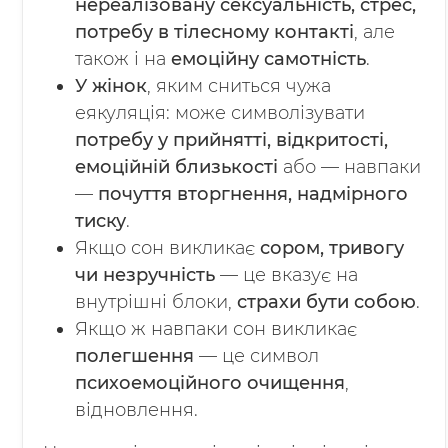
нереалізовану сексуальність, стрес,
потребу в тілесному контакті
, але
також і на
емоційну самотність
.
У жінок
, яким сниться чужа
еякуляція: може символізувати
потребу у прийнятті, відкритості,
емоційній близькості
або — навпаки
—
почуття вторгнення, надмірного
тиску
.
Якщо сон викликає
сором, тривогу
чи незручність
— це вказує на
внутрішні блоки,
страхи бути собою
.
Якщо ж навпаки сон викликає
полегшення
— це символ
психоемоційного очищення
,
відновлення.