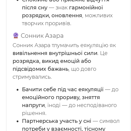
після сну
— знак
гармонійної
розрядки, оновлення
, можливих
творчих проривів.
Сонник Азара
Сонник Азара тлумачить еякуляцію як
вивільнення внутрішньої сили
. Це
розрядка, викид емоцій або
підсвідомих бажань
, що довго
стримувались.
Бачити себе під час еякуляції
— до
емоційного прориву, зняття
напруги
, іноді — до несподіваного
рішення.
Партнерська участь у сні
— символ
потреби у взаємності, тісному