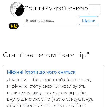
Cонник українською
Шукати
Статті за тегом "вампір"
Міфічні істоти до чого сняться
Дракони — безперечний лідер серед
міфічних істот у снах. Символізують
величезну силу, приховану агресію,
внутрішню енергію (часто сексуальну),
страх перед чимось могутнім або ж