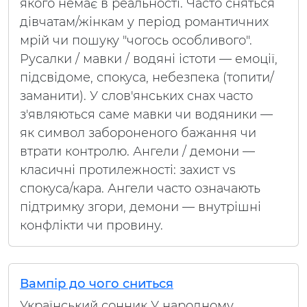
якого немає в реальності. Часто сняться
дівчатам/жінкам у період романтичних
мрій чи пошуку "чогось особливого".
Русалки / мавки / водяні істоти — емоції,
підсвідоме, спокуса, небезпека (топити/
заманити). У слов'янських снах часто
з'являються саме мавки чи водяники —
як символ забороненого бажання чи
втрати контролю. Ангели / демони —
класичні протилежності: захист vs
спокуса/кара. Ангели часто означають
підтримку згори, демони — внутрішні
конфлікти чи провину.
Вампір до чого сниться
Український сонник У народному