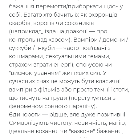
бажання перемогти/приборкати щось у
собі. Багато хто бачить їх як охоронців
скарбів, ворогів чи союзників
(наприклад, їзда на драконі — про
контроль над хаосом). Вампіри / демони /
суккуби / інкуби — часто пов'язані з
кошмарами, сексуальними темами,
страхом втрати енергії, спокусою чи
"висмоктуванням" життєвих сил. У
сучасних снах це можуть бути класичні
вампіри з фільмів або просто темні істоти,
що тиснуть на груди (перегукується з
феноменом сонного паралічу).
Єдинороги — рідше, але дуже позитивні.
Символізують чистоту, невинність, магію,
ідеальне кохання чи "казкове" бажання,