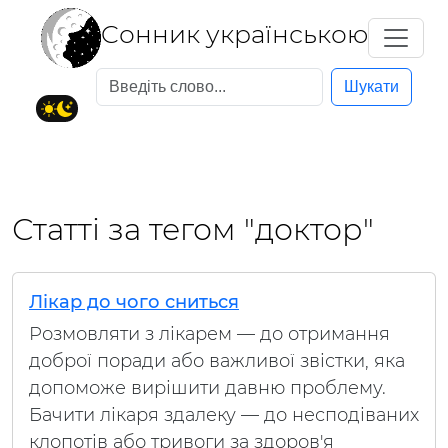
Cонник українською
Шукати
Статті за тегом "доктор"
Лікар до чого сниться
Розмовляти з лікарем — до отримання
доброї поради або важливої звістки, яка
допоможе вирішити давню проблему.
Бачити лікаря здалеку — до несподіваних
клопотів або тривоги за здоров'я