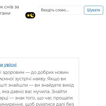
к снів за
Шукати
егами
и увісні
 і здоровим — до добрих новин
ємної зустрічі наяву. Якщо ви
шті знайшли — ви знайдете вихід
ї, яка давно вас мучила. Знайти
варці — знак того, що час прощати.
имирення, щоб рухатися далі без