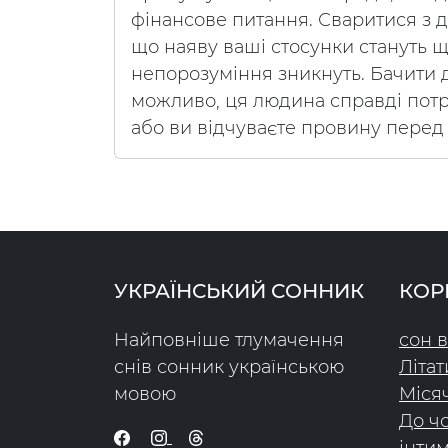
фінансове питання. Сваритися з д
що наяву ваші стосунки стануть 
непорозуміння зникнуть. Бачити
можливо, ця людина справді потр
або ви відчуваєте провину перед 
УКРАЇНСЬКИЙ СОННИК
КОР
Найповніше тлумачення
сон в
снів сонник українською
Літат
мовою
Міся
До чо