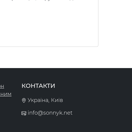
КОНТАКТИ
он
чним
Україна, Київ
info@sonnyk.net