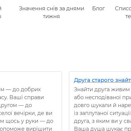
й
Значення снів за днями
Блог
Списо
р
тижня
т
Друга старого знайт
им — до добрих
Знайти друга живим
су. Ваші справи
або несподіваної при
 другом — до
довго шукали й наре
елої вечірки, де ви
із заплутаної ситуаці
ам щось у руки — до
друга, з яким ви у с
 допоможе вирішити
Ваша душа шукає пр