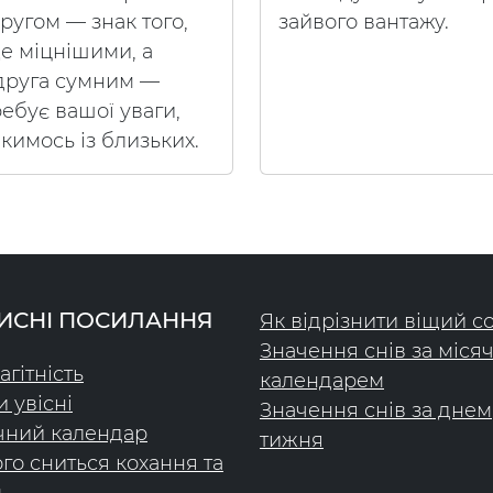
ругом — знак того,
зайвого вантажу.
ще міцнішими, а
 друга сумним —
ебує вашої уваги,
кимось із близьких.
ИСНІ ПОСИЛАННЯ
Як відрізнити віщий с
Значення снів за міся
агітність
календарем
и увісні
Значення снів за днем
чний календар
тижня
го сниться кохання та