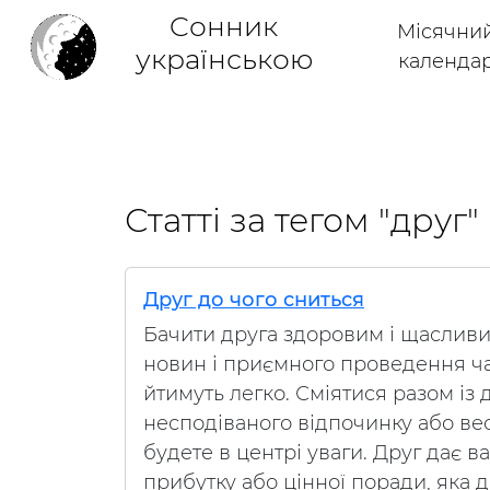
Cонник
Місячни
українською
календа
Статті за тегом "друг"
Друг до чого сниться
Бачити друга здоровим і щаслив
новин і приємного проведення ча
йтимуть легко. Сміятися разом із
несподіваного відпочинку або вес
будете в центрі уваги. Друг дає в
прибутку або цінної поради, яка