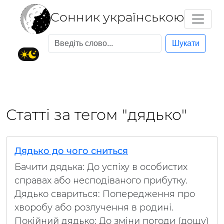
Cонник українською
Шукати
Статті за тегом "дядько"
Дядько до чого сниться
Бачити дядька: До успіху в особистих
справах або несподіваного прибутку.
Дядько свариться: Попередження про
хворобу або розлучення в родині.
Покійний дядько: До зміни погоди (дощу)