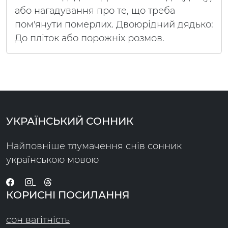
або нагадування про те, що треба
пом'янути померлих. Двоюрідний дядько:
До пліток або порожніх розмов.
УКРАЇНСЬКИЙ СОННИК
Найповніше тлумачення снів сонник
українською мовою
КОРИСНІ ПОСИЛАННЯ
сон вагітність