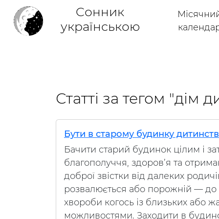
Cонник
Місячни
українською
календа
Статті за тегом "дім 
Бути в старому будинку дитинст
Бачити старий будинок цілим і з
благополуччя, здоров’я та отрима
доброї звістки від далеких родичі
розвалюється або порожній — до 
хвороби когось із близьких або 
можливостями. Заходити в будин