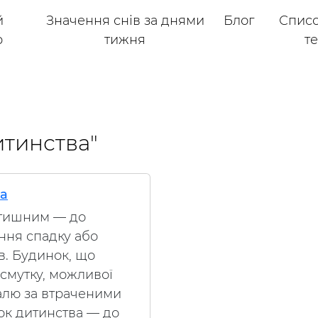
й
Значення снів за днями
Блог
Списо
р
тижня
т
дитинства"
ва
атишним — до
ння спадку або
в. Будинок, що
смутку, можливої
жалю за втраченими
ок дитинства — до