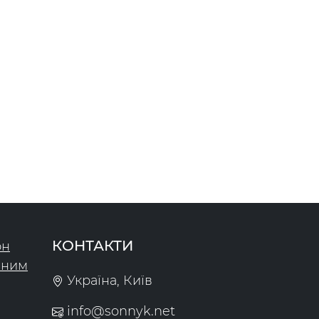
КОНТАКТИ
он
чним
Україна, Київ
info@sonnyk.net