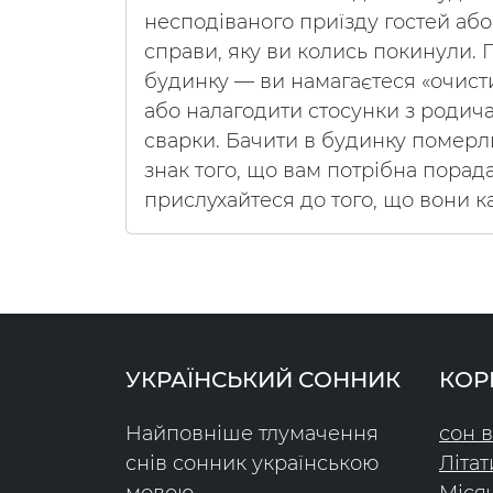
несподіваного приїзду гостей аб
справи, яку ви колись покинули.
будинку — ви намагаєтеся «очист
або налагодити стосунки з родича
сварки. Бачити в будинку померли
знак того, що вам потрібна порада
прислухайтеся до того, що вони к
УКРАЇНСЬКИЙ СОННИК
КОР
Найповніше тлумачення
сон в
снів сонник українською
Літат