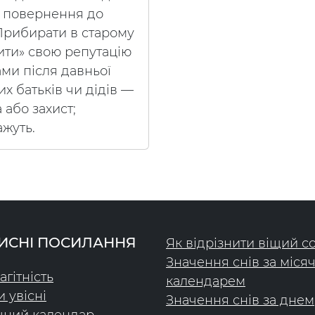
о повернення до
 Прибирати в старому
ити» свою репутацію
ми після давньої
х батьків чи дідів —
 або захист;
ажуть.
ИСНІ ПОСИЛАННЯ
Як відрізнити віщий с
Значення снів за міся
агітність
календарем
и увісні
Значення снів за днем