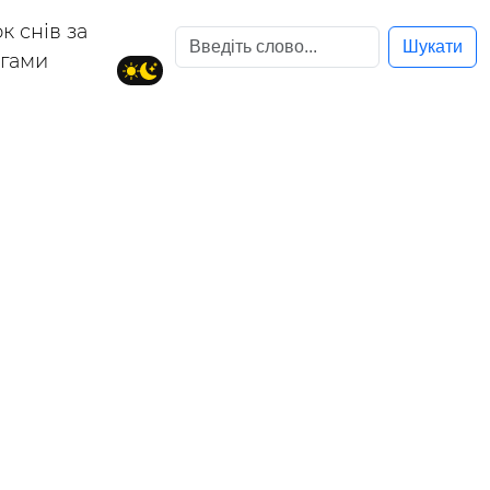
к снів за
Шукати
егами