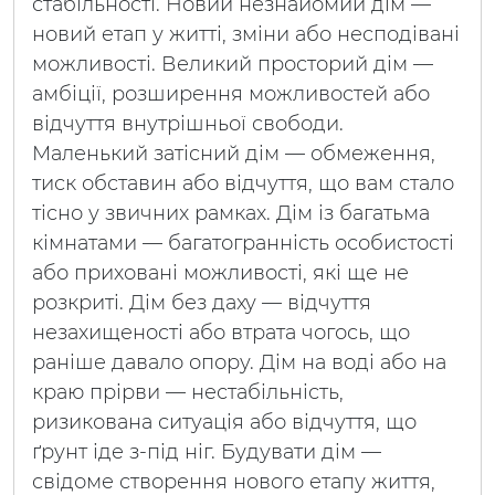
стабільності. Новий незнайомий дім —
новий етап у житті, зміни або несподівані
можливості. Великий просторий дім —
амбіції, розширення можливостей або
відчуття внутрішньої свободи.
Маленький затісний дім — обмеження,
тиск обставин або відчуття, що вам стало
тісно у звичних рамках. Дім із багатьма
кімнатами — багатогранність особистості
або приховані можливості, які ще не
розкриті. Дім без даху — відчуття
незахищеності або втрата чогось, що
раніше давало опору. Дім на воді або на
краю прірви — нестабільність,
ризикована ситуація або відчуття, що
ґрунт іде з-під ніг. Будувати дім —
свідоме створення нового етапу життя,