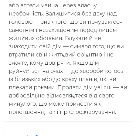
або втрати майна через власну
необачність. Залишитися без даху над
головою — знак того, що ви почуваєтеся
самотнім і незахищеним перед лицем
життєвих обставин. Блукати й не
знаходити свій дім — символ того, що ви
втратили свій життєвий орієнтир і не
знаєте, кому довіряти. Якщо дім
руйнується на очах — до хвороби когось
із близьких або до краху планів, які ви
плекали роками. Продати дім уві сні — ви
добровільно відмовляєтеся від свого
минулого, що може принести як
полегшення, так і гірке розчарування.