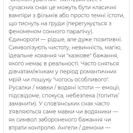
сучасних снах це можуть бути класичні
вампіри з фільмів або просто темні істоти,
що тиснуть на груди (перегукується з
феноменом сонного паралічу).
Єдинороги — рідше, але дуже позитивні.
Символізують чистоту, невинність, магію,
ідеальне кохання чи "казкове" бажання,
якого немає в реальності. Часто сняться
дівчатам/жінкам у період романтичних
мрій чи пошуку "чогось особливого".
Русалки / мавки / водяні істоти — емоції,
підсвідоме, спокуса, небезпека (топити/
заманити). У слов'янських снах часто
з'являються саме мавки чи водяники —
як символ забороненого бажання чи
втрати контролю. Ангели / демони —