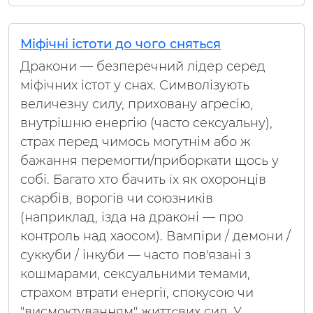
Міфічні істоти до чого сняться
Дракони — безперечний лідер серед
міфічних істот у снах. Символізують
величезну силу, приховану агресію,
внутрішню енергію (часто сексуальну),
страх перед чимось могутнім або ж
бажання перемогти/приборкати щось у
собі. Багато хто бачить їх як охоронців
скарбів, ворогів чи союзників
(наприклад, їзда на драконі — про
контроль над хаосом). Вампіри / демони /
суккуби / інкуби — часто пов'язані з
кошмарами, сексуальними темами,
страхом втрати енергії, спокусою чи
"висмоктуванням" життєвих сил. У