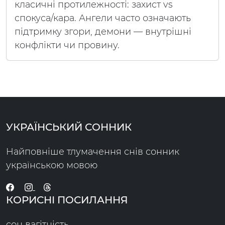
класичні протилежності: захист vs
спокуса/кара. Ангели часто означають
підтримку згори, демони — внутрішні
конфлікти чи провину.
УКРАЇНСЬКИЙ СОННИК
Найповніше тлумачення снів сонник
українською мовою
КОРИСНІ ПОСИЛАННЯ
сон вагітність