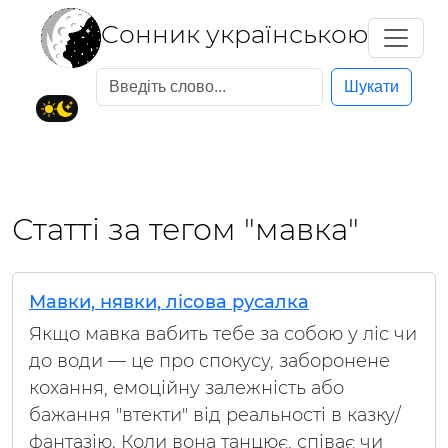
Cонник українською
Шукати
Статті за тегом "мавка"
Мавки, нявки, лісова русалка
Якщо мавка вабить тебе за собою у ліс чи
до води — це про спокусу, заборонене
кохання, емоційну залежність або
бажання "втекти" від реальності в казку/
фантазію. Коли вона танцює, співає чи