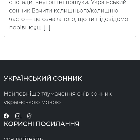
спогади, внутрішні пошуки. Український
сонник Бачити колишнього/колишню
часто — це ознака того, що ти підсвідомо
порівнюєш […]
УКРАЇНСЬКИЙ СОННИК
Найповніше тлумачення снів сонник
українською мовою
КОРИСНІ ПОСИЛАННЯ
сон вагітність