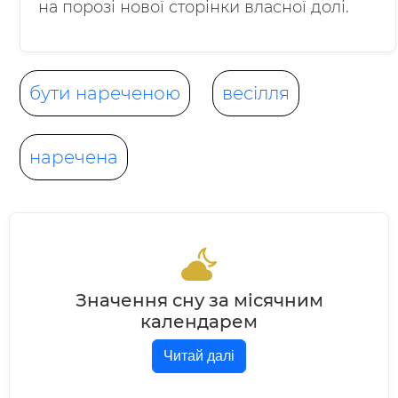
на порозі нової сторінки власної долі.
бути нареченою
весілля
наречена
Значення сну за місячним
календарем
Читай далі