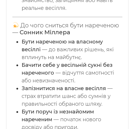
знайомство, залицяння або навіть
реальне весілля.
До чого сниться бути нареченою
—
Сонник Міллера
Бути нареченою на власному
весіллі
— до важливих рішень, які
вплинуть на майбутнє.
Бачити себе у весільній сукні без
нареченого
— відчуття самотності
або невизначеності.
Запізнитися на власне весілля
—
страх втратити шанс або сумнів у
правильності обраного шляху.
Бути поруч із незнайомим
нареченим
— початок нового
досвіду або пригоди.