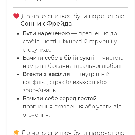
До чого сниться бути нареченою
—
Сонник Фрейда
Бути нареченою
— прагнення до
стабільності, ніжності й гармонії у
стосунках.
Бачити себе в білій сукні
— чистота
намірів і бажання ідеальної любові.
Втекти з весілля
— внутрішній
конфлікт, страх близькості або
зобов’язань.
Бачити себе серед гостей
—
прагнення схвалення або уваги від
оточення.
До чого сниться бути нареченою