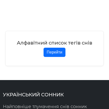
Алфавітний список тегів снів
Перейти
УКРАЇНСЬКИЙ СОННИК
Найповніше тлумачення снів сонник