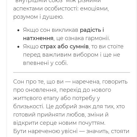
“внутрішній союз” між різними
аспектами особистості: емоціями,
розумом і душею.
Якщо сон викликав
радість і
натхнення
, це ознака гармонії.
Якщо
страх або сумнів
, то ви стоїте
перед важливим вибором і ще не
впевнені у собі.
Сон про те, що ви — наречена, говорить
про оновлення, перехід до нового
життєвого етапу або потребу у
близькості. Це добрий знак для тих, хто
готовий прийняти любов, зміни й
відкрити серце новим почуттям.
Бути нареченою увісні — значить, стояти