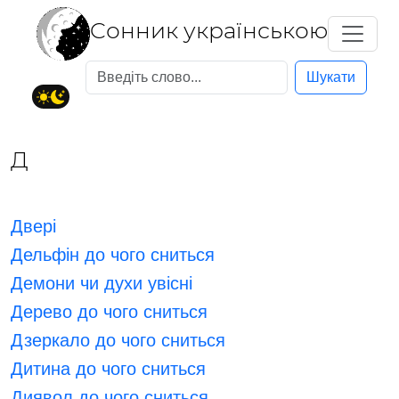
Cонник українською
Шукати
Д
Двері
Дельфін до чого сниться
Демони чи духи увісні
Дерево до чого сниться
Дзеркало до чого сниться
Дитина до чого сниться
Диявол до чого сниться