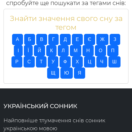
спробуйте ще пошукати за тегами снів:
Знайти значення свого сну за
тегом
А
Б
В
Г
Д
Е
Є
Ж
З
І
Ї
Й
К
Л
М
Н
О
П
Р
C
T
У
Ф
Х
Ц
Ч
Ш
Щ
Ю
Я
УКРАЇНСЬКИЙ СОННИК
Найповніше тлумачення снів сонник
українською мовою