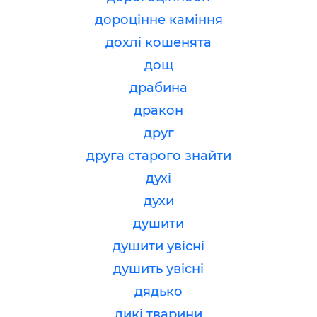
дороцінне каміння
дохлі кошенята
дощ
драбина
дракон
друг
друга старого знайти
духі
духи
душити
душити увісні
душить увісні
дядько
дикі тварини