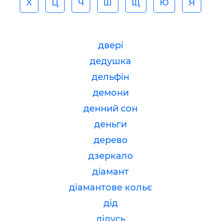
Х
Ц
Ч
Ш
Щ
Ю
Я
двері
дедушка
дельфін
демони
денний сон
деньги
дерево
дзеркало
діамант
діамантове кольє
дід
дідусь