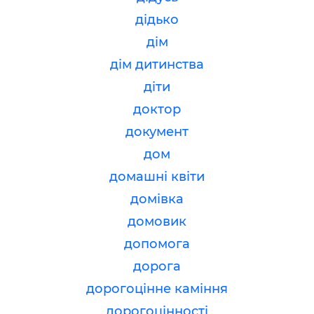
дідько
дім
дім дитинства
діти
доктор
документ
дом
домашні квіти
домівка
домовик
допомога
дорога
дорогоцінне каміння
дорогоцінності