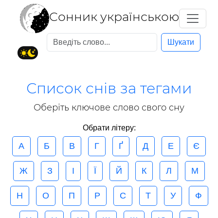
Cонник українською
Шукати
Список снів за тегами
Оберіть ключове слово свого сну
Обрати літеру:
А
Б
В
Г
Ґ
Д
Е
Є
Ж
З
І
Ї
Й
К
Л
М
Н
О
П
Р
С
Т
У
Ф