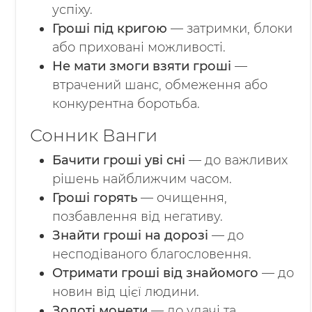
успіху.
Гроші під кригою
— затримки, блоки
або приховані можливості.
Не мати змоги взяти гроші
—
втрачений шанс, обмеження або
конкурентна боротьба.
Сонник Ванги
Бачити гроші уві сні
— до важливих
рішень найближчим часом.
Гроші горять
— очищення,
позбавлення від негативу.
Знайти гроші на дорозі
— до
несподіваного благословення.
Отримати гроші від знайомого
— до
новин від цієї людини.
Золоті монети
— до удачі та