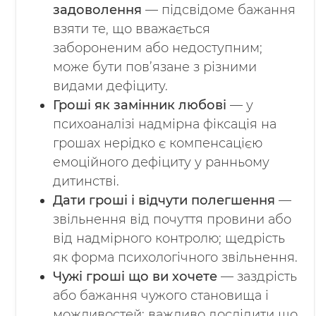
задоволення
— підсвідоме бажання
взяти те, що вважається
забороненим або недоступним;
може бути пов’язане з різними
видами дефіциту.
Гроші як замінник любові
— у
психоаналізі надмірна фіксація на
грошах нерідко є компенсацією
емоційного дефіциту у ранньому
дитинстві.
Дати гроші і відчути полегшення
—
звільнення від почуття провини або
від надмірного контролю; щедрість
як форма психологічного звільнення.
Чужі гроші що ви хочете
— заздрість
або бажання чужого становища і
можливостей; важливо дослідити що