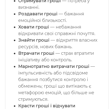
Отримувати гроші
— потреба у
визнанні.
Роздавати гроші
— бажання
емоційної близькості.
Ховати гроші
— небажання
відкривати свої справжні почуття.
Знайти гроші
— відкриття власних
ресурсів, нових бажань.
Втрачати гроші
— страх втратити
ініціативу або контроль.
Марнотратно витрачати гроші
—
імпульсивність або підсвідоме
бажання позбутися контролю і
обмежень; гроші що витікають є
метафорою емоцій, що більше не
стримуються.
Красти гроші і відчувати