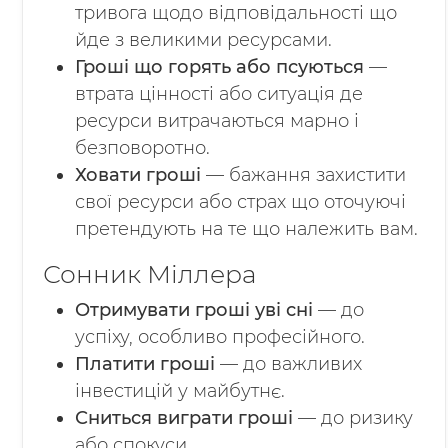
тривога щодо відповідальності що
йде з великими ресурсами.
Гроші що горять або псуються
—
втрата цінності або ситуація де
ресурси витрачаються марно і
безповоротно.
Ховати гроші
— бажання захистити
свої ресурси або страх що оточуючі
претендують на те що належить вам.
Сонник Міллера
Отримувати гроші уві сні
— до
успіху, особливо професійного.
Платити гроші
— до важливих
інвестицій у майбутнє.
Сниться виграти гроші
— до ризику
або спокуси.