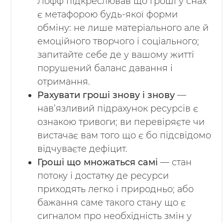
Лофф підкреслював що гроші у снах
є метафорою будь-якої форми
обміну: не лише матеріального але й
емоційного творчого і соціального;
запитайте себе де у вашому житті
порушений баланс давання і
отримання.
Рахувати гроші знову і знову
—
нав’язливий підрахунок ресурсів є
ознакою тривоги; ви перевіряєте чи
вистачає вам того що є бо підсвідомо
відчуваєте дефіцит.
Гроші що множаться самі
— стан
потоку і достатку де ресурси
приходять легко і природньо; або
бажання саме такого стану що є
сигналом про необхідність змін у