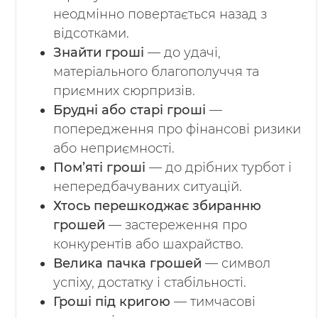
неодмінно повертається назад з
відсотками.
Знайти гроші
— до удачі,
матеріального благополуччя та
приємних сюрпризів.
Брудні або старі гроші
—
попередження про фінансові ризики
або неприємності.
Пом’яті гроші
— до дрібних турбот і
непередбачуваних ситуацій.
Хтось перешкоджає збиранню
грошей
— застереження про
конкурентів або шахрайство.
Велика пачка грошей
— символ
успіху, достатку і стабільності.
Гроші під кригою
— тимчасові