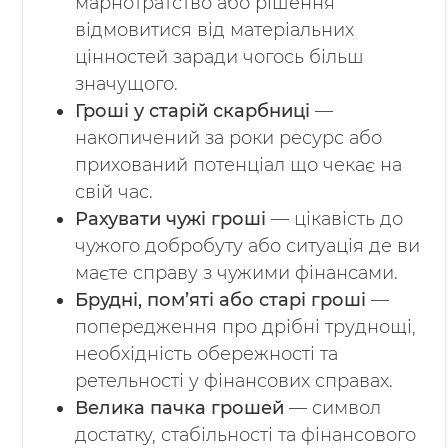
марнотратство або рішення
відмовитися від матеріальних
цінностей заради чогось більш
значущого.
Гроші у старій скарбниці
—
накопичений за роки ресурс або
прихований потенціал що чекає на
свій час.
Рахувати чужі гроші
— цікавість до
чужого добробуту або ситуація де ви
маєте справу з чужими фінансами.
Брудні, пом’яті або старі гроші
—
попередження про дрібні труднощі,
необхідність обережності та
ретельності у фінансових справах.
Велика пачка грошей
— символ
достатку, стабільності та фінансового