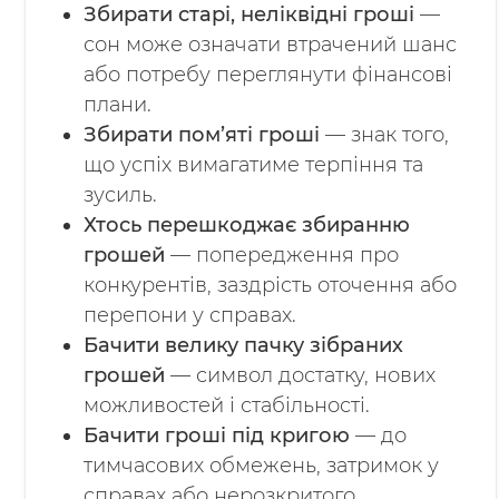
Збирати старі, неліквідні гроші
—
сон може означати втрачений шанс
або потребу переглянути фінансові
плани.
Збирати пом’яті гроші
— знак того,
що успіх вимагатиме терпіння та
зусиль.
Хтось перешкоджає збиранню
грошей
— попередження про
конкурентів, заздрість оточення або
перепони у справах.
Бачити велику пачку зібраних
грошей
— символ достатку, нових
можливостей і стабільності.
Бачити гроші під кригою
— до
тимчасових обмежень, затримок у
справах або нерозкритого