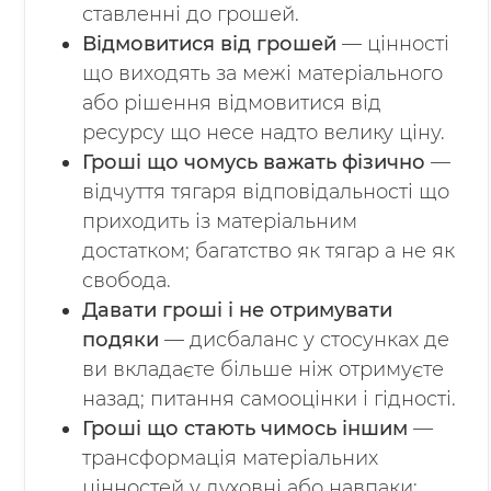
ставленні до грошей.
Відмовитися від грошей
— цінності
що виходять за межі матеріального
або рішення відмовитися від
ресурсу що несе надто велику ціну.
Гроші що чомусь важать фізично
—
відчуття тягаря відповідальності що
приходить із матеріальним
достатком; багатство як тягар а не як
свобода.
Давати гроші і не отримувати
подяки
— дисбаланс у стосунках де
ви вкладаєте більше ніж отримуєте
назад; питання самооцінки і гідності.
Гроші що стають чимось іншим
—
трансформація матеріальних
цінностей у духовні або навпаки;