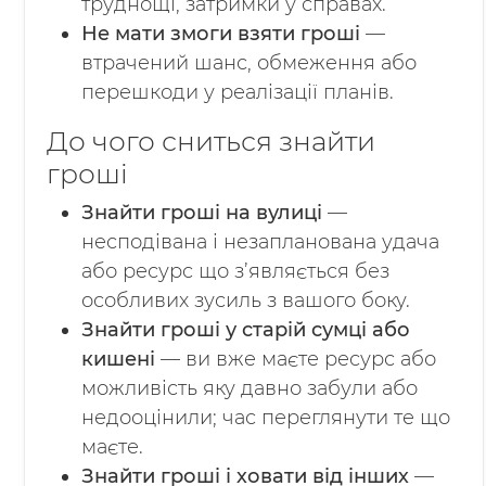
труднощі, затримки у справах.
Не мати змоги взяти гроші
—
втрачений шанс, обмеження або
перешкоди у реалізації планів.
До чого сниться знайти
гроші
Знайти гроші на вулиці
—
несподівана і незапланована удача
або ресурс що з’являється без
особливих зусиль з вашого боку.
Знайти гроші у старій сумці або
кишені
— ви вже маєте ресурс або
можливість яку давно забули або
недооцінили; час переглянути те що
маєте.
Знайти гроші і ховати від інших
—