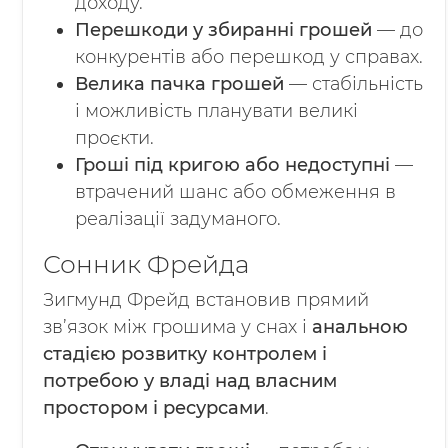
доходу.
Перешкоди у збиранні грошей
— до
конкурентів або перешкод у справах.
Велика пачка грошей
— стабільність
і можливість планувати великі
проєкти.
Гроші під кригою або недоступні
—
втрачений шанс або обмеження в
реалізації задуманого.
Сонник Фрейда
Зигмунд Фрейд встановив прямий
зв’язок між грошима у снах і
анальною
стадією розвитку контролем і
потребою у владі над власним
простором і ресурсами
.