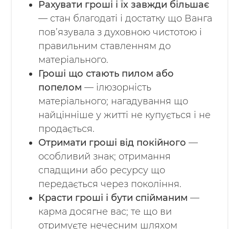
Рахувати гроші і їх завжди більшає
— стан благодаті і достатку що Ванга
пов’язувала з духовною чистотою і
правильним ставленням до
матеріального.
Гроші що стають пилом або
попелом
— ілюзорність
матеріального; нагадування що
найцінніше у житті не купується і не
продається.
Отримати гроші від покійного
—
особливий знак; отримання
спадщини або ресурсу що
передається через покоління.
Красти гроші і бути спійманим
—
карма досягне вас; те що ви
отримуєте нечесним шляхом