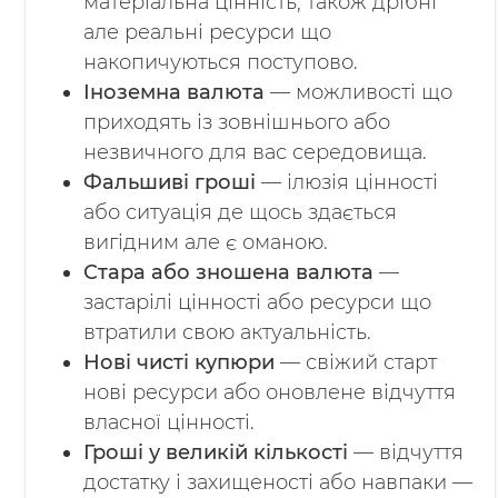
матеріальна цінність; також дрібні
але реальні ресурси що
накопичуються поступово.
Іноземна валюта
— можливості що
приходять із зовнішнього або
незвичного для вас середовища.
Фальшиві гроші
— ілюзія цінності
або ситуація де щось здається
вигідним але є оманою.
Стара або зношена валюта
—
застарілі цінності або ресурси що
втратили свою актуальність.
Нові чисті купюри
— свіжий старт
нові ресурси або оновлене відчуття
власної цінності.
Гроші у великій кількості
— відчуття
достатку і захищеності або навпаки —