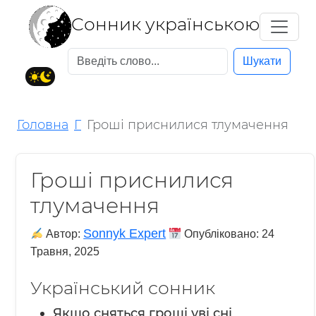
Cонник українською
Шукати
Головна
Г
Гроші приснилися тлумачення
Гроші приснилися
тлумачення
Sonnyk Expert
Автор:
Опубліковано:
24
Травня, 2025
Український сонник
Якщо сняться гроші уві сні