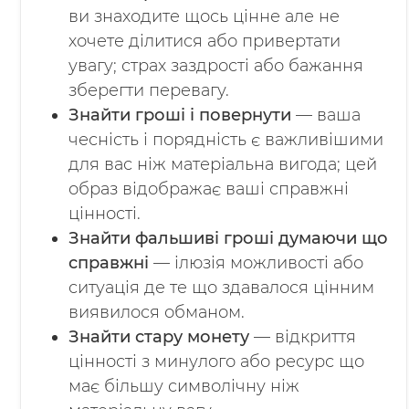
ви знаходите щось цінне але не
хочете ділитися або привертати
увагу; страх заздрості або бажання
зберегти перевагу.
Знайти гроші і повернути
— ваша
чесність і порядність є важливішими
для вас ніж матеріальна вигода; цей
образ відображає ваші справжні
цінності.
Знайти фальшиві гроші думаючи що
справжні
— ілюзія можливості або
ситуація де те що здавалося цінним
виявилося обманом.
Знайти стару монету
— відкриття
цінності з минулого або ресурс що
має більшу символічну ніж