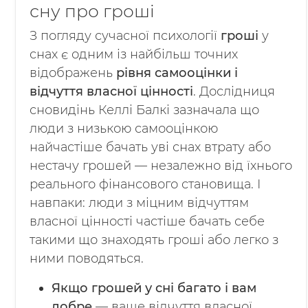
сну про гроші
З погляду сучасної психології
гроші
у
снах є одним із найбільш точних
відображень
рівня самооцінки і
відчуття власної цінності
. Дослідниця
сновидінь Келлі Балкі зазначала що
люди з низькою самооцінкою
найчастіше бачать уві снах втрату або
нестачу грошей — незалежно від їхнього
реального фінансового становища. І
навпаки: люди з міцним відчуттям
власної цінності частіше бачать себе
такими що знаходять гроші або легко з
ними поводяться.
Якщо грошей у сні багато і вам
добре
— ваше відчуття власної