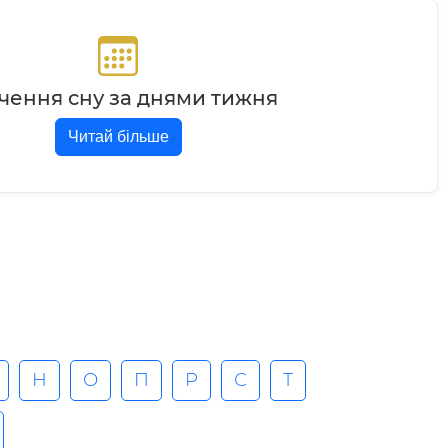
чення сну за днями тижня
Читай більше
Н
О
П
Р
С
T