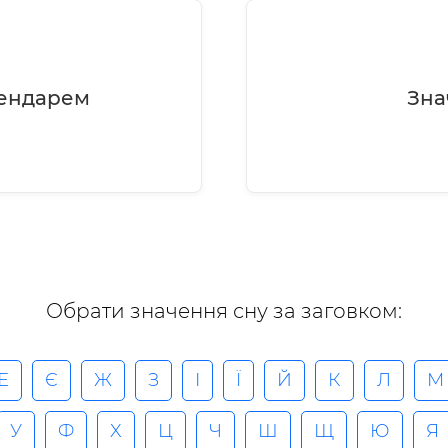
лендарем
Зна
Обрати значення сну за заговком:
Е
Є
Ж
З
І
Ї
Й
К
Л
М
У
Ф
X
Ц
Ч
Ш
Щ
Ю
Я