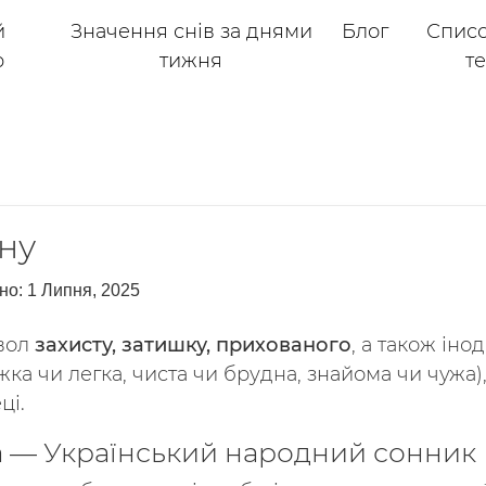
й
Значення снів за днями
Блог
Списо
р
тижня
т
ну
но:
1 Липня, 2025
мвол
захисту, затишку, прихованого
, а також іно
важка чи легка, чиста чи брудна, знайома чи чужа
ці.
а — Український народний сонник