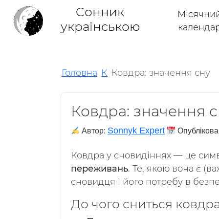
Cонник
Місячни
українською
календа
Головна
К
Ковдра: значення сну
Ковдра: значення с
Sonnyk Expert
Автор:
Опублікова
Ковдра у сновидіннях — це си
переживань
. Те, якою вона є (
сновидця і його потребу в безпе
До чого сниться ковдр