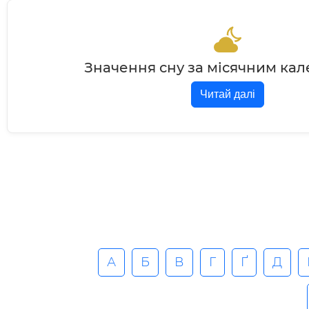
Значення сну за місячним ка
Читай далі
А
Б
В
Г
Ґ
Д