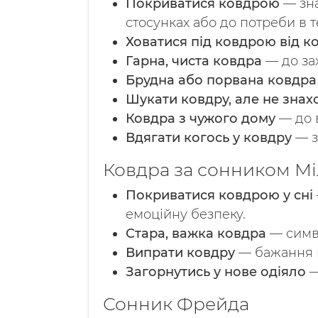
Покриватися ковдрою
— зна
стосунках або до потреби в т
Ховатися під ковдрою від к
Гарна, чиста ковдра
— до зах
Брудна або порвана ковдра
Шукати ковдру, але не знах
Ковдра з чужого дому
— до в
Вдягати когось у ковдру
— з
Ковдра за сонником М
Покриватися ковдрою у сні
емоційну безпеку.
Стара, важка ковдра
— симво
Випрати ковдру
— бажання п
Загорнутись у нове одіяло
—
Сонник Фрейда