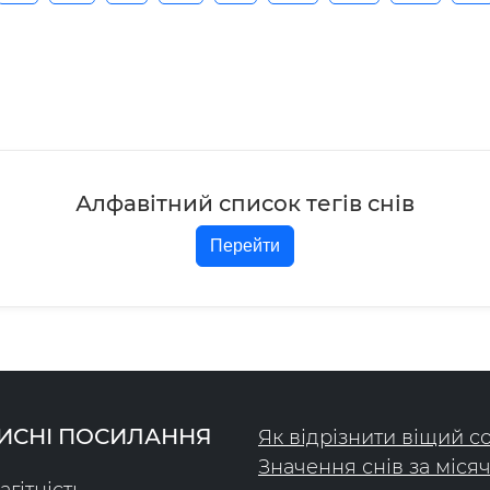
Алфавітний список тегів снів
Перейти
ИСНІ ПОСИЛАННЯ
Як відрізнити віщий с
Значення снів за міся