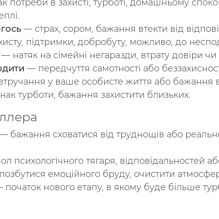
к потреби в захисті, турботі, домашньому споко
еплі.
огось
— страх, сором, бажання втекти від відпові
исту, підтримки, добробуту, можливо, до неспод
— натяк на сімейні негаразди, втрату довіри чи
одити
— передчуття самотності або беззахисност
тручання у ваше особисте життя або бажання в
нак турботи, бажання захистити близьких.
іллера
— бажання сховатися від труднощів або реально
л психологічного тягаря, відповідальностей або 
озбутися емоційного бруду, очистити атмосферу
 початок нового етапу, в якому буде більше тур