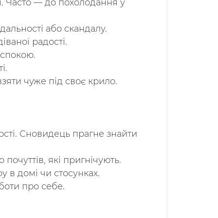
ї. Часто — до похолодання у
дальності або скандалу.
іваної радості.
 спокою.
і.
зяти чуже під своє крило.
сті. Сновидець прагне знайти
почуттів, які пригнічують.
 в домі чи стосунках.
боти про себе.