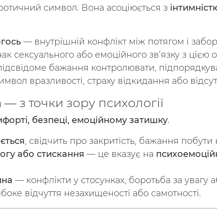
отичний символ. Вона асоціюється з
інтимніст
огось
— внутрішній конфлікт між потягом і забо
ак сексуального або емоційного зв’язку з цією 
ідсвідоме бажання контролювати, підпорядкува
мвол вразливості, страху відкидання або відсут
 — з точки зору психології
форті, безпеці, емоційному затишку
.
ється
, свідчить про закритість, бажання побути
огу або стискання
— це вказує на
психоемоцій
ина
— конфлікти у стосунках, боротьба за увагу а
боке відчуття незахищеності або самотності.