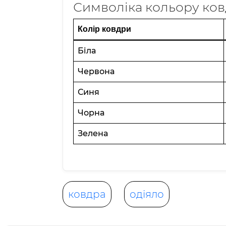
Символіка кольору ковд
Колір ковдри
Біла
Червона
Синя
Чорна
Зелена
ковдра
одіяло