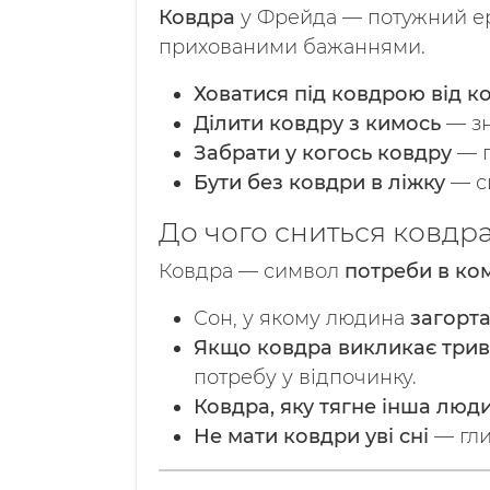
Ковдра
у Фрейда — потужний ер
прихованими бажаннями.
Ховатися під ковдрою від к
Ділити ковдру з кимось
— зн
Забрати у когось ковдру
— п
Бути без ковдри в ліжку
— си
До чого сниться ковдра
Ковдра — символ
потреби в ком
Сон, у якому людина
загорта
Якщо ковдра викликає трив
потребу у відпочинку.
Ковдра, яку тягне інша люд
Не мати ковдри уві сні
— гли