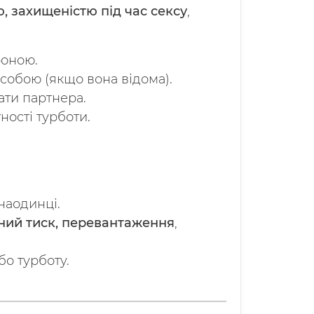
ю, захищеністю під час сексу
,
роною.
особою (якщо вона відома).
ти партнера.
ності турботи.
 наодинці.
ний тиск, перевантаження
,
бо турботу.