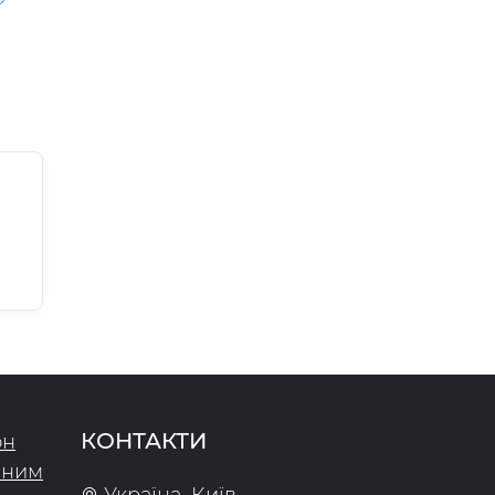
КОНТАКТИ
он
чним