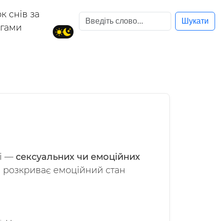
к снів за
Шукати
егами
ді —
сексуальних чи емоційних
), розкриває емоційний стан