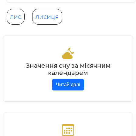
лис
лисиця
Значення сну за місячним
календарем
Читай далі