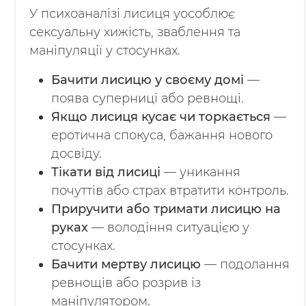
У психоаналізі лисиця уособлює
сексуальну хижість, зваблення та
маніпуляції у стосунках.
Бачити лисицю у своєму домі
—
поява суперниці або ревнощі.
Якщо лисиця кусає чи торкається
—
еротична спокуса, бажання нового
досвіду.
Тікати від лисиці
— уникання
почуттів або страх втратити контроль.
Приручити або тримати лисицю на
руках
— володіння ситуацією у
стосунках.
Бачити мертву лисицю
— подолання
ревнощів або розрив із
маніпулятором.