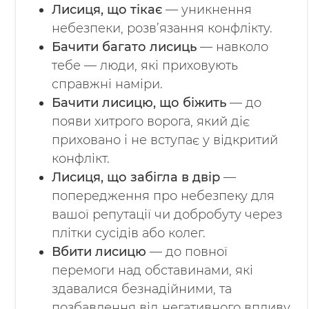
Лисиця, що тікає
— уникнення
небезпеки, розв’язання конфлікту.
Бачити багато лисиць
— навколо
тебе — люди, які приховують
справжні наміри.
Бачити лисицю, що біжить
— до
появи хитрого ворога, який діє
приховано і не вступає у відкритий
конфлікт.
Лисиця, що забігла в двір
—
попередження про небезпеку для
вашої репутації чи добробуту через
плітки сусідів або колег.
Вбити лисицю
— до повної
перемоги над обставинами, які
здавалися безнадійними, та
позбавлення від негативного впливу.