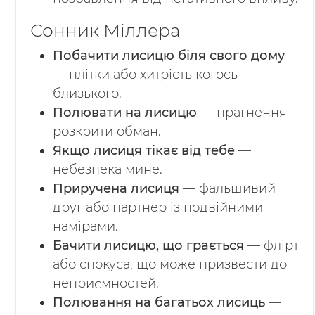
Сонник Міллера
Побачити лисицю біля свого дому
— плітки або хитрість когось
близького.
Полювати на лисицю
— прагнення
розкрити обман.
Якщо лисиця тікає від тебе
—
небезпека мине.
Приручена лисиця
— фальшивий
друг або партнер із подвійними
намірами.
Бачити лисицю, що грається
— флірт
або спокуса, що може призвести до
неприємностей.
Полювання на багатьох лисиць
—