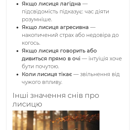
Якщо лисиця лагідна
—
підсвідомість підказує: час діяти
розумніше.
Якщо лисиця агресивна
—
накопичений страх або недовіра до
когось.
Якщо лисиця говорить або
дивиться прямо в очі
— інтуїція хоче
бути почутою.
Коли лисиця тікає
— звільнення від
чужого впливу.
Інші значення снів про
лисицю