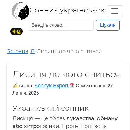
Cонник українською
Шукати
Головна
Л
Лисиця до чого сниться
Лисиця до чого сниться
Sonnyk Expert
Автор:
Опубліковано:
27
Липня, 2025
Український сонник
Л
исиця
— це образ
лукавства, обману
або хитрої жінки
. Проте іноді вона