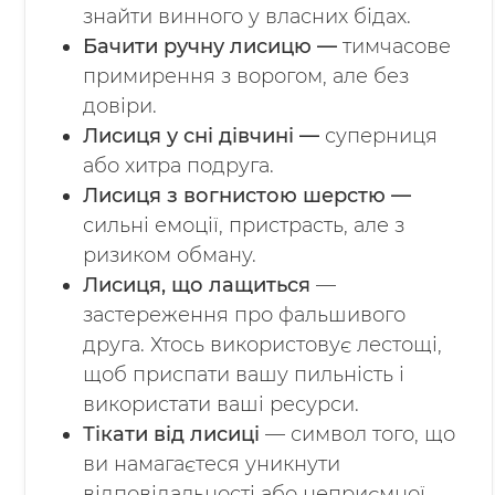
знайти винного у власних бідах.
Бачити ручну лисицю —
тимчасове
примирення з ворогом, але без
довіри.
Лисиця у сні дівчині —
суперниця
або хитра подруга.
Лисиця з вогнистою шерстю —
сильні емоції, пристрасть, але з
ризиком обману.
Лисиця, що лащиться
—
застереження про фальшивого
друга. Хтось використовує лестощі,
щоб приспати вашу пильність і
використати ваші ресурси.
Тікати від лисиці
— символ того, що
ви намагаєтеся уникнути
відповідальності або неприємної