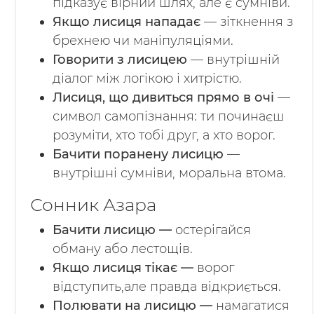
підказує вірний шлях, але є сумніви.
Якщо лисиця нападає
— зіткнення з
брехнею чи маніпуляціями.
Говорити з лисицею
— внутрішній
діалог між логікою і хитрістю.
Лисиця, що дивиться прямо в очі
—
символ самопізнання: ти починаєш
розуміти, хто тобі друг, а хто ворог.
Бачити поранену лисицю
—
внутрішні сумніви, моральна втома.
Сонник Азара
Бачити лисицю —
остерігайся
обману або лестощів.
Якщо лисиця тікає —
ворог
відступить,але правда відкриється.
Полювати на лисицю —
намагатися