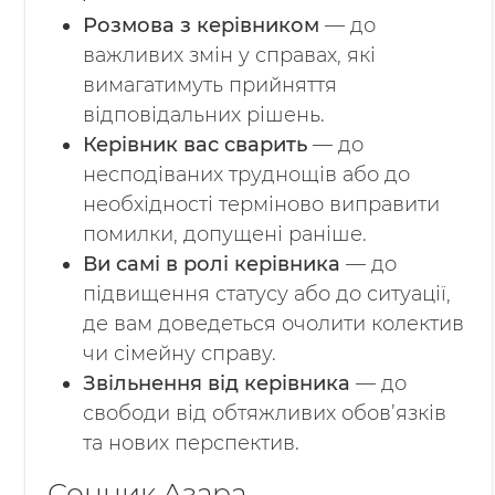
Розмова з керівником
— до
важливих змін у справах, які
вимагатимуть прийняття
відповідальних рішень.
Керівник вас сварить
— до
несподіваних труднощів або до
необхідності терміново виправити
помилки, допущені раніше.
Ви самі в ролі керівника
— до
підвищення статусу або до ситуації,
де вам доведеться очолити колектив
чи сімейну справу.
Звільнення від керівника
— до
свободи від обтяжливих обов’язків
та нових перспектив.
Сонник Азара