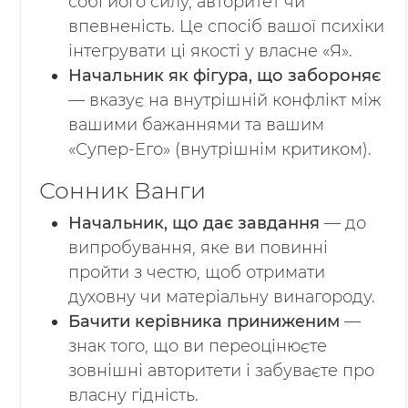
собі його силу, авторитет чи
впевненість. Це спосіб вашої психіки
інтегрувати ці якості у власне «Я».
Начальник як фігура, що забороняє
— вказує на внутрішній конфлікт між
вашими бажаннями та вашим
«Супер-Его» (внутрішнім критиком).
Сонник Ванги
Начальник, що дає завдання
— до
випробування, яке ви повинні
пройти з честю, щоб отримати
духовну чи матеріальну винагороду.
Бачити керівника приниженим
—
знак того, що ви переоцінюєте
зовнішні авторитети і забуваєте про
власну гідність.