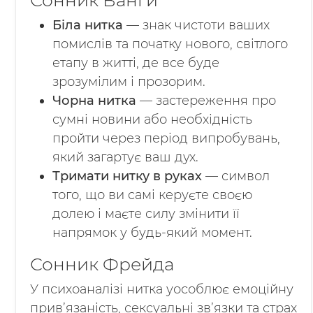
Сонник Ванги
Біла нитка
— знак чистоти ваших
помислів та початку нового, світлого
етапу в житті, де все буде
зрозумілим і прозорим.
Чорна нитка
— застереження про
сумні новини або необхідність
пройти через період випробувань,
який загартує ваш дух.
Тримати нитку в руках
— символ
того, що ви самі керуєте своєю
долею і маєте силу змінити її
напрямок у будь-який момент.
Сонник Фрейда
У психоаналізі нитка уособлює емоційну
прив’язаність, сексуальні зв’язки та страх