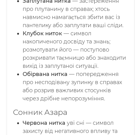
Заплутана нитка
— застереження
про плутанину в справах; хтось
навмисно намагається збити вас із
пантелику або заплутати ваші сліди.
Клубок ниток
— символ
накопиченого досвіду та знань;
розмотувати його — поступово
розкривати таємницю або знаходити
вихід із заплутаної ситуації.
Обірвана нитка
— попередження
про несподівану зупинку в справах
або розрив важливих стосунків
через дрібне непорозуміння.
Сонник Азара
Червона нитка
уві сні — символ
захисту від негативного впливу та