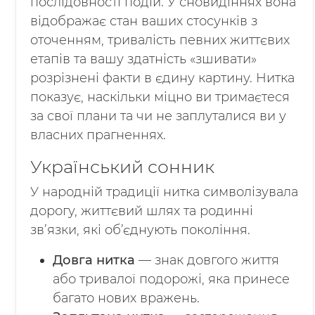
послідовності подій. У сновидіннях вона
відображає стан ваших стосунків з
оточенням, тривалість певних життєвих
етапів та вашу здатність «зшивати»
розрізнені факти в єдину картину. Нитка
показує, наскільки міцно ви тримаєтеся
за свої плани та чи не заплуталися ви у
власних прагненнях.
Український сонник
У народній традиції нитка символізувала
дорогу, життєвий шлях та родинні
зв’язки, які об’єднують покоління.
Довга нитка
— знак довгого життя
або тривалої подорожі, яка принесе
багато нових вражень.