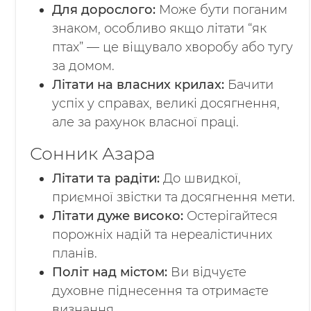
Для дорослого:
Може бути поганим
знаком, особливо якщо літати “як
птах” — це віщувало хворобу або тугу
за домом.
Літати на власних крилах:
Бачити
успіх у справах, великі досягнення,
але за рахунок власної праці.
Сонник Азара
Літати та радіти:
До швидкої,
приємної звістки та досягнення мети.
Літати дуже високо:
Остерігайтеся
порожніх надій та нереалістичних
планів.
Політ над містом:
Ви відчуєте
духовне піднесення та отримаєте
визнання.