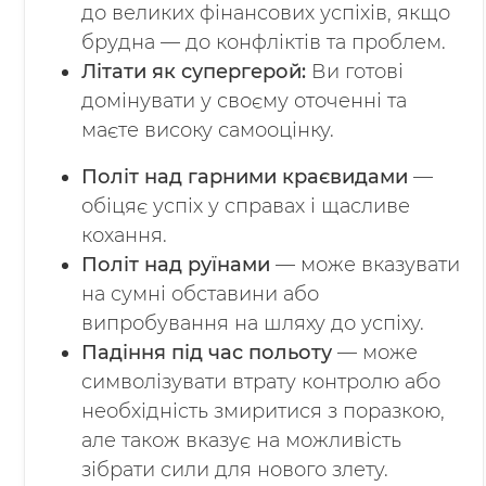
до великих фінансових успіхів, якщо
брудна — до конфліктів та проблем.
Літати як супергерой:
Ви готові
домінувати у своєму оточенні та
маєте високу самооцінку.
Політ над гарними краєвидами
—
обіцяє успіх у справах і щасливе
кохання.
Політ над руїнами
— може вказувати
на сумні обставини або
випробування на шляху до успіху.
Падіння під час польоту
— може
символізувати втрату контролю або
необхідність змиритися з поразкою,
але також вказує на можливість
зібрати сили для нового злету.