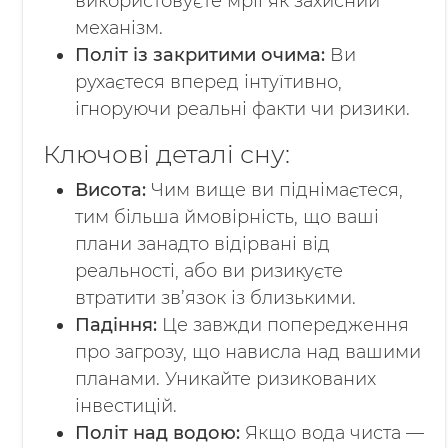
використовуєте мрії як захисний
механізм.
Політ із закритими очима:
Ви
рухаєтеся вперед інтуїтивно,
ігноруючи реальні факти чи ризики.
Ключові деталі сну:
Висота:
Чим вище ви піднімаєтеся,
тим більша ймовірність, що ваші
плани занадто відірвані від
реальності, або ви ризикуєте
втратити зв’язок із близькими.
Падіння:
Це завжди попередження
про загрозу, що нависла над вашими
планами. Уникайте ризикованих
інвестицій.
Політ над водою:
Якщо вода чиста —