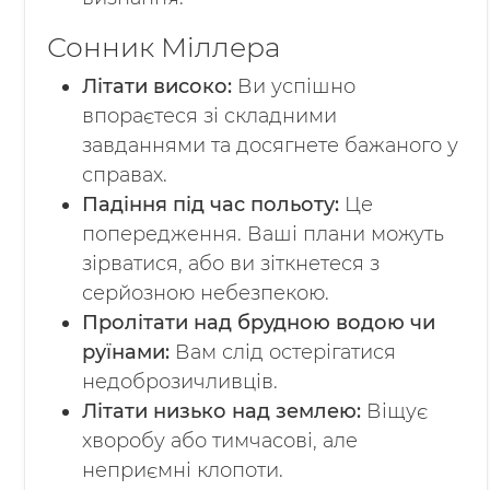
Сонник Міллера
Літати високо:
Ви успішно
впораєтеся зі складними
завданнями та досягнете бажаного у
справах.
Падіння під час польоту:
Це
попередження. Ваші плани можуть
зірватися, або ви зіткнетеся з
серйозною небезпекою.
Пролітати над брудною водою чи
руїнами:
Вам слід остерігатися
недоброзичливців.
Літати низько над землею:
Віщує
хворобу або тимчасові, але
неприємні клопоти.