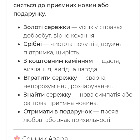
сняться до приємних новин або
подарунку
.
Золоті сережки
— успіх у справах,
добробут, вірне кохання.
Срібні
— чистота почуттів, дружня
підтримка, щирість.
З коштовним камінням
— щастя,
визнання, вигідна нагода.
Втратити сережку
— сварка,
непорозуміння, розчарування.
Знайти сережку
— нова симпатія або
раптова приємна новина.
Отримати в подарунок
— прояв
любові або знак прихильності.
Сонник Азара