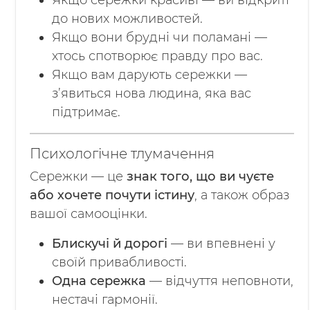
Якщо сережки красиві — ви відкриті
до нових можливостей.
Якщо вони брудні чи поламані —
хтось спотворює правду про вас.
Якщо вам дарують сережки —
з’явиться нова людина, яка вас
підтримає.
Психологічне тлумачення
Сережки — це
знак того, що ви чуєте
або хочете почути істину
, а також образ
вашої самооцінки.
Блискучі й дорогі
— ви впевнені у
своїй привабливості.
Одна сережка
— відчуття неповноти,
нестачі гармонії.