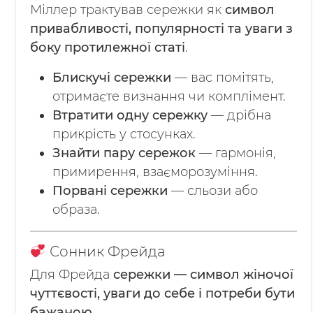
Міллер трактував сережки як
символ
привабливості, популярності та уваги з
боку протилежної статі
.
Блискучі сережки
— вас помітять,
отримаєте визнання чи комплімент.
Втратити одну сережку
— дрібна
прикрість у стосунках.
Знайти пару сережок
— гармонія,
примирення, взаєморозуміння.
Порвані сережки
— сльози або
образа.
Сонник Фрейда
Для Фрейда
сережки — символ жіночої
чуттєвості, уваги до себе і потреби бути
бажаною
.