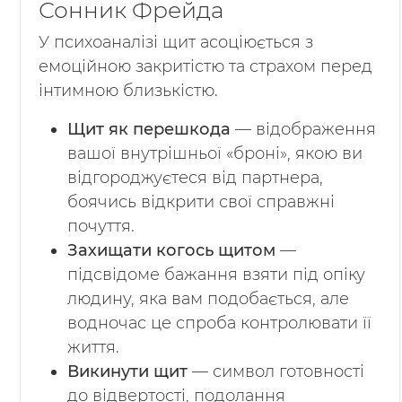
Сонник Фрейда
У психоаналізі щит асоціюється з
емоційною закритістю та страхом перед
інтимною близькістю.
Щит як перешкода
— відображення
вашої внутрішньої «броні», якою ви
відгороджуєтеся від партнера,
боячись відкрити свої справжні
почуття.
Захищати когось щитом
—
підсвідоме бажання взяти під опіку
людину, яка вам подобається, але
водночас це спроба контролювати її
життя.
Викинути щит
— символ готовності
до відвертості, подолання