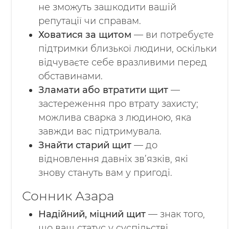
не зможуть зашкодити вашій
репутації чи справам.
Ховатися за щитом
— ви потребуєте
підтримки близької людини, оскільки
відчуваєте себе вразливими перед
обставинами.
Зламати або втратити щит
—
застереження про втрату захисту;
можлива сварка з людиною, яка
завжди вас підтримувала.
Знайти старий щит
— до
відновлення давніх зв’язків, які
знову стануть вам у пригоді.
Сонник Азара
Надійний, міцний щит
— знак того,
що ваш статус у суспільстві