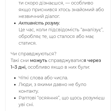
ти скоро дізнаєшся, — особливо
якщо приснився хтось знайомий або
незвичний діалог.
Активність розуму.
Це час, коли підсвідомість “аналізує”,
обробляє те, що сталося або має
статися.
Чи справджуються?
Такі сни
можуть
справджуватис
я через
1–3 дні,
особливо якщо в них були:
Чіткі слова або числа.
Люди, з якими давно не було
контакту.
Раптові “осяяння”, що щось розумієш
уві сні.