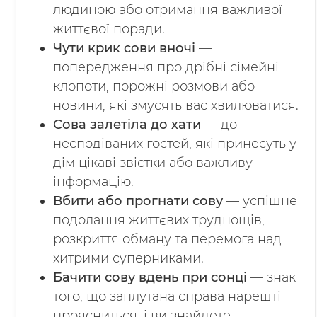
людиною або отримання важливої
життєвої поради.
Чути крик сови вночі
—
попередження про дрібні сімейні
клопоти, порожні розмови або
новини, які змусять вас хвилюватися.
Сова залетіла до хати
— до
несподіваних гостей, які принесуть у
дім цікаві звістки або важливу
інформацію.
Вбити або прогнати сову
— успішне
подолання життєвих труднощів,
розкриття обману та перемога над
хитрими суперниками.
Бачити сову вдень при сонці
— знак
того, що заплутана справа нарешті
проясниться, і ви знайдете