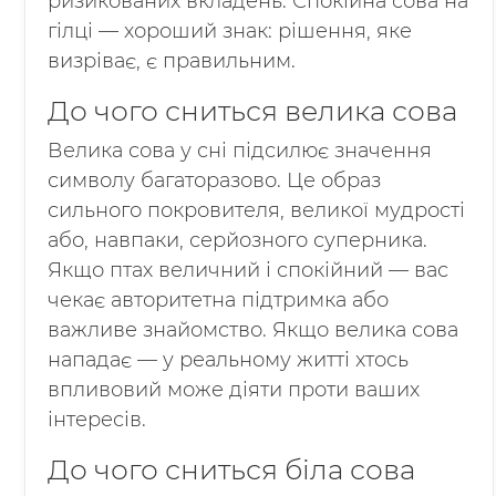
ризикованих вкладень. Спокійна сова на
гілці — хороший знак: рішення, яке
визріває, є правильним.
До чого сниться велика сова
Велика сова у сні підсилює значення
символу багаторазово. Це образ
сильного покровителя, великої мудрості
або, навпаки, серйозного суперника.
Якщо птах величний і спокійний — вас
чекає авторитетна підтримка або
важливе знайомство. Якщо велика сова
нападає — у реальному житті хтось
впливовий може діяти проти ваших
інтересів.
До чого сниться біла сова