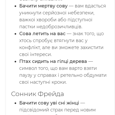
Бачити мертву сову
— вам вдасться
уникнути серйозної небезпеки,
важкої хвороби або підступної
пастки недоброзичливців.
Сова летить на вас
— знак того, що
хтось спробує втягнути вас у
конфлікт, але ви зможете захистити
свої інтереси.
Птах сидить на гілці дерева
—
символ того, що вам варто взяти
паузу у справах і ретельно обдумати
свої наступні кроки.
Сонник Фрейда
Бачити сову уві сні жінці
—
підсвідомий страх перед новим