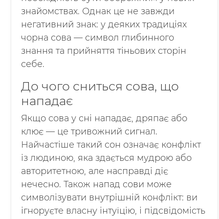
знайомствах. Однак це не завжди
негативний знак: у деяких традиціях
чорна сова — символ глибинного
знання та прийняття тіньових сторін
себе.
До чого сниться сова, що
нападає
Якщо сова у сні нападає, дряпає або
клює — це тривожний сигнал.
Найчастіше такий сон означає конфлікт
із людиною, яка здається мудрою або
авторитетною, але насправді діє
нечесно. Також напад сови може
символізувати внутрішній конфлікт: ви
ігноруєте власну інтуїцію, і підсвідомість