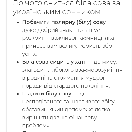
До чого сниться біла сова за
українським сонником
Побачити полярну (білу) сову
—
дуже добрий знак, що віщує
розкриття важливої таємниці, яка
принесе вам велику користь або
успіх.
Біла сова сидить у хаті
— до миру,
злагоди, глибокого взаєморозуміння
в родині та отримання мудрої
поради від старшого покоління.
Гладити білу сову
— до
несподіваного та щасливого збігу
обставин, який допоможе легко
вирішити давню фінансову
проблему.