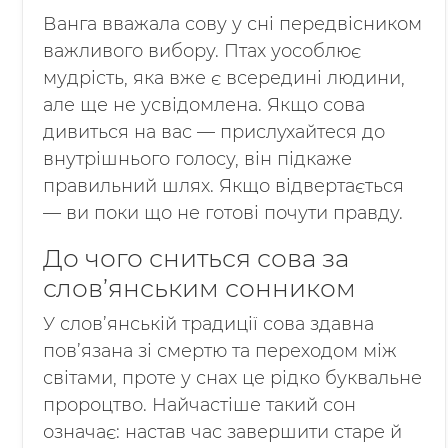
Ванга вважала сову у сні передвісником
важливого вибору. Птах уособлює
мудрість, яка вже є всередині людини,
але ще не усвідомлена. Якщо сова
дивиться на вас — прислухайтеся до
внутрішнього голосу, він підкаже
правильний шлях. Якщо відвертається
— ви поки що не готові почути правду.
До чого сниться сова за
слов’янським сонником
У слов’янській традиції сова здавна
пов’язана зі смертю та переходом між
світами, проте у снах це рідко буквальне
пророцтво. Найчастіше такий сон
означає: настав час завершити старе й