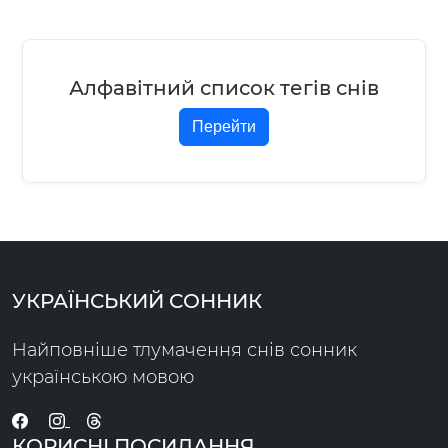
Алфавітний список тегів снів
Перейти
УКРАЇНСЬКИЙ СОННИК
Найповніше тлумачення снів сонник
українською мовою
КОРИСНІ ПОСИЛАННЯ