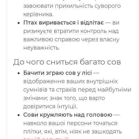
завоювати прихильність суворого
керівника.
Птах виривається і відлітає
— ви
ризикуєте втратити контроль над
важливою справою через власну
неуважність.
До чого сниться багато сов
Бачити зграю сов у лісі
—
відображення ваших внутрішніх
сумнівів та страхів перед майбутніми
змінами; знак того, що варто
довіритися інтуїції.
Сови кружляють над головою
—
навколо вашої персони точаться
плітки, які, втім, ніяк не зашкодять