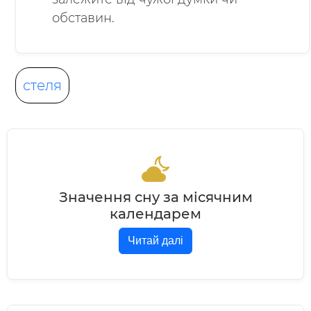
обставин.
стеля
Значення сну за місячним
календарем
Читай далі