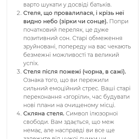
варто шукати у досвіді батьків.
Стеля, що провалилася, і крізь неї
видно небо (зірки чи сонце).
Попри
початковий переляк, це дуже
позитивний сон. Старі обмеження
зруйновані, попереду на вас чекають
безмежні можливості та великий
успіх.
Стеля після пожежі (чорна, в сажі).
Ознака того, що ви пережили
сильний емоційний стрес. Ваші старі
переконання «згоріли», час будувати
нові плани на очищеному місці.
Скляна стеля.
Символ ілюзорної
свободи. Вам здається, що меж
немає, але насправді ви все ще
залежите від чужої думки чи