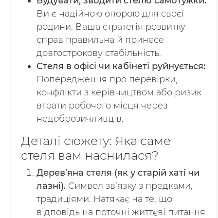
Будувати, зводити стелю самотужки:
Ви є надійною опорою для своєї
родини. Ваша стратегія розвитку
справ правильна й принесе
довгострокову стабільність.
Стеля в офісі чи кабінеті руйнується:
Попередження про перевірки,
конфлікти з керівництвом або ризик
втрати робочого місця через
недоброзичливців.
Деталі сюжету: Яка саме
стеля вам наснилася?
Дерев’яна стеля (як у старій хаті чи
лазні).
Символ зв’язку з предками,
традиціями. Натякає на те, що
відповідь на поточні життєві питання