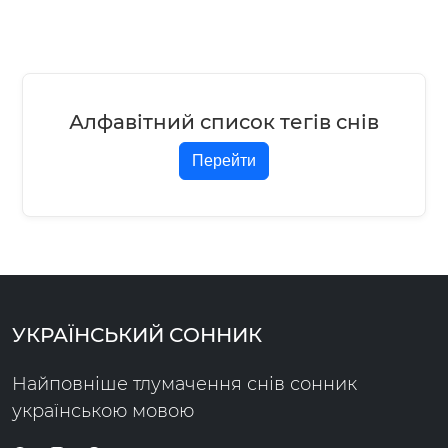
Алфавітний список тегів снів
Перейти
УКРАЇНСЬКИЙ СОННИК
Найповніше тлумачення снів сонник
українською мовою