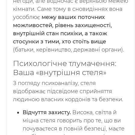
негоди, але водночас є верхньою межею
кімнати. Саме тому в сновидіннях вона
уособлює
межу ваших поточних
можливостей, рівень захищеності,
внутрішній стан психіки, а також
стосунки з тими, хто стоїть вище
(батьки, керівництво, державні органи).
Психологічне тлумачення:
Ваша «внутрішня стеля»
З погляду психоаналізу, стеля
відображає підсвідоме сприйняття
людиною власних кордонів та безпеки.
Відчуття захисту.
Висока, світла й
міцна стеля говорить про те, що ви
почуваєтеся в повній безпеці, маєте