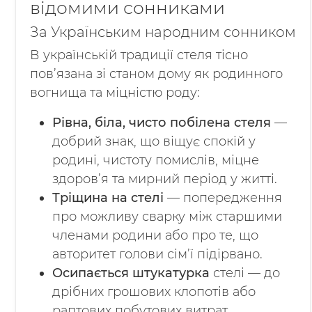
відомими сонниками
За Українським народним сонником
В українській традиції стеля тісно
пов’язана зі станом дому як родинного
вогнища та міцністю роду:
Рівна, біла, чисто побілена стеля
—
добрий знак, що віщує спокій у
родині, чистоту помислів, міцне
здоров’я та мирний період у житті.
Тріщина на стелі
— попередження
про можливу сварку між старшими
членами родини або про те, що
авторитет голови сім’ї підірвано.
Осипається штукатурка
стелі — до
дрібних грошових клопотів або
раптових побутових витрат.