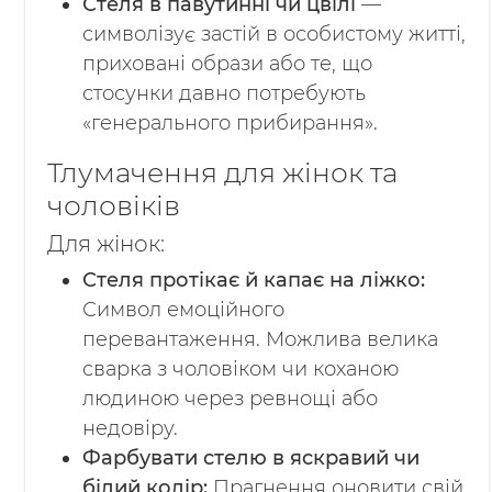
Стеля в павутинні чи цвілі
—
символізує застій в особистому житті,
приховані образи або те, що
стосунки давно потребують
«генерального прибирання».
Тлумачення для жінок та
чоловіків
Для жінок:
Стеля протікає й капає на ліжко:
Символ емоційного
перевантаження. Можлива велика
сварка з чоловіком чи коханою
людиною через ревнощі або
недовіру.
Фарбувати стелю в яскравий чи
білий колір:
Прагнення оновити свій