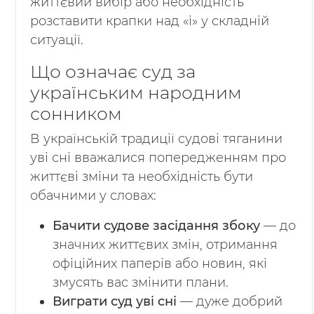
життєвий вибір або необхідність
розставити крапки над «і» у складній
ситуації.
Що означає суд за
українським народним
сонником
В українській традиції судові тяганини
уві сні вважалися попередженням про
життєві зміни та необхідність бути
обачними у словах:
Бачити судове засідання збоку
— до
значних життєвих змін, отримання
офіційних паперів або новин, які
змусять вас змінити плани.
Виграти суд уві сні
— дуже добрий