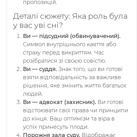
пропозицій.
Деталі сюжету: Яка роль була
у вас уві сні?
Ви — підсудний (обвинувачений).
Символ внутрішнього каяття або
страху перед викриттям. Час
розібратися зі своєю совістю.
Ви — суддя.
Знак того, що ви готові
взяти відповідальність за важливе
рішення, яке змінить життя багатьох
людей.
Ви — адвокат (захисник).
Ви готові
відстоювати свої права чи принципи
до кінця. Ваш оптимізм та віра в
успіх принесуть плоди.
Порожня зала суду.
Відображає