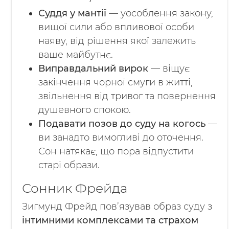
Суддя у мантії
— уособлення закону,
вищої сили або впливової особи
наяву, від рішення якої залежить
ваше майбутнє.
Виправдальний вирок
— віщує
закінчення чорної смуги в житті,
звільнення від тривог та повернення
душевного спокою.
Подавати позов до суду на когось
—
ви занадто вимогливі до оточення.
Сон натякає, що пора відпустити
старі образи.
Сонник Фрейда
Зигмунд Фрейд пов’язував образ суду з
інтимними комплексами та страхом