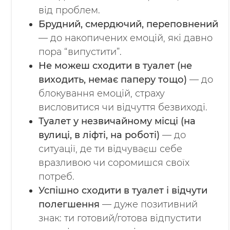
від проблем.
Брудний, смердючий, переповнений
— до накопичених емоцій, які давно
пора “випустити”.
Не можеш сходити в туалет (не
виходить, немає паперу тощо)
— до
блокування емоцій, страху
висловитися чи відчуття безвиході.
Туалет у незвичайному місці (на
вулиці, в ліфті, на роботі)
— до
ситуації, де ти відчуваєш себе
вразливою чи соромишся своїх
потреб.
Успішно сходити в туалет і відчути
полегшення
— дуже позитивний
знак: ти готовий/готова відпустити