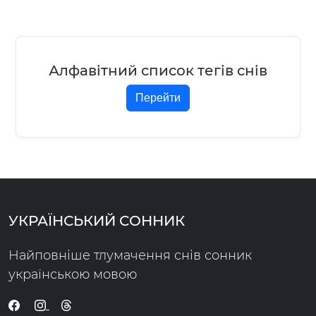
Алфавітний список тегів снів
Перейти
УКРАЇНСЬКИЙ СОННИК
Найповніше тлумачення снів сонник
українською мовою