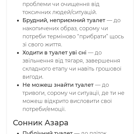
проблеми чи очищення від
токсичних людей/ситуацій.
Брудний, неприємний туалет
— до
накопичених образ, сорому чи
потреби терміново “прибрати” щось
зі свого життя.
Ходити в туалет уві сні
— до
звільнення від тягаря, завершення
складного етапу чи навіть грошової
вигоди.
Не можеш знайти туалет
— до
тривоги, сорому чи ситуації, де ти не
можеш відкрито висловити свої
потреби/емоції.
Сонник Азара
Публічний туалет
— до пліток,