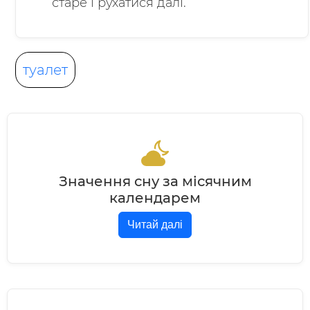
старе і рухатися далі.
туалет
Значення сну за місячним
календарем
Читай далі