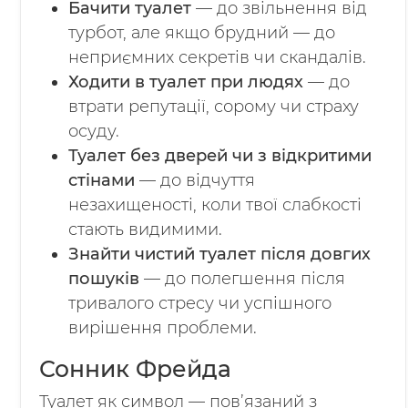
Бачити туалет
— до звільнення від
турбот, але якщо брудний — до
неприємних секретів чи скандалів.
Ходити в туалет при людях
— до
втрати репутації, сорому чи страху
осуду.
Туалет без дверей чи з відкритими
стінами
— до відчуття
незахищеності, коли твої слабкості
стають видимими.
Знайти чистий туалет після довгих
пошуків
— до полегшення після
тривалого стресу чи успішного
вирішення проблеми.
Сонник Фрейда
Туалет як символ — пов’язаний з