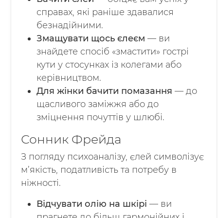
справах, які раніше здавалися
безнадійними.
Змащувати щось єлеєм
— ви
знайдете спосіб «змастити» гострі
кути у стосунках із колегами або
керівництвом.
Для жінки бачити помазання
— до
щасливого заміжжя або до
зміцнення почуттів у шлюбі.
Сонник Фрейда
З погляду психоаналізу, єлей символізує
м’якість, податливість та потребу в
ніжності.
Відчувати олію на шкірі
— ви
прагнете до більш гармонійних і