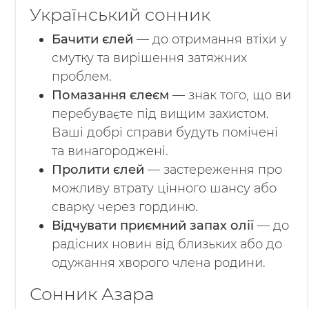
Український сонник
Бачити єлей
— до отримання втіхи у
смутку та вирішення затяжних
проблем.
Помазання єлеєм
— знак того, що ви
перебуваєте під вищим захистом.
Ваші добрі справи будуть помічені
та винагороджені.
Пролити єлей
— застереження про
можливу втрату цінного шансу або
сварку через гординю.
Відчувати приємний запах олії
— до
радісних новин від близьких або до
одужання хворого члена родини.
Сонник Азара