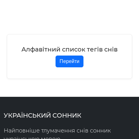
Алфавітний список тегів снів
Перейти
УКРАЇНСЬКИЙ СОННИК
Найповніше тлумачення снів сонник