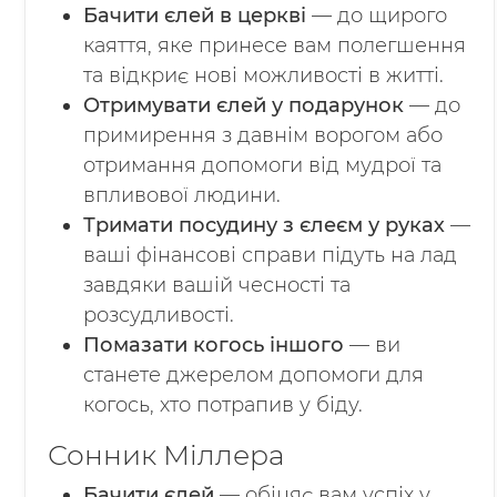
Бачити єлей в церкві
— до щирого
каяття, яке принесе вам полегшення
та відкриє нові можливості в житті.
Отримувати єлей у подарунок
— до
примирення з давнім ворогом або
отримання допомоги від мудрої та
впливової людини.
Тримати посудину з єлеєм у руках
—
ваші фінансові справи підуть на лад
завдяки вашій чесності та
розсудливості.
Помазати когось іншого
— ви
станете джерелом допомоги для
когось, хто потрапив у біду.
Сонник Міллера
Бачити єлей
— обіцяє вам успіх у