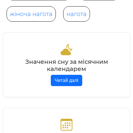
жіноча нагота
нагота
Значення сну за місячним
календарем
Читай далі