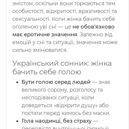
змістом, оскільки вони торкаються тем
особистості, відкритості, вразливості та
сексуальності. Коли жінка бачить себе
оголеною уві сні — це
не обов’язково
має еротичне значення
. Залежно від
емоцій у сні та ситуації, значення може
сильно змінюватися.
Український сонник: жінка
бачить себе голою
Бути голою серед людей
— знак
великого сорому, розголосу та
несподіваної ситуації, коли
доведеться «відкрити душу» або
постати перед кимось без маски.
Гола наодинці, без страху
—
передвістя внутрішньої гармонії,