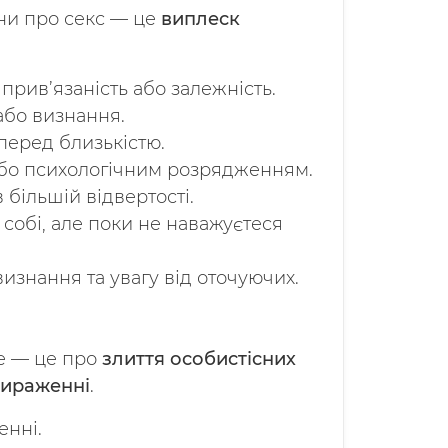
сни про секс — це
виплеск
прив’язаність або залежність.
бо визнання.
перед близькістю.
 або психологічним розрядженням.
більшій відвертості.
 собі, але поки не наважуєтеся
изнання та увагу від оточуючих.
ше — це про
злиття особистісних
вираженні
.
енні.