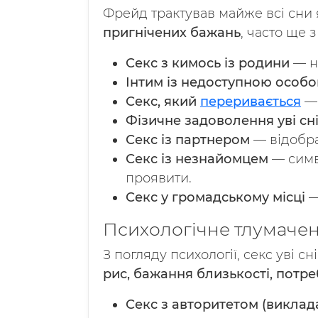
Фрейд трактував майже всі сни
пригнічених бажань
, часто ще 
Секс з кимось із родини
— не
Інтим із недоступною особо
Секс, який
переривається
— 
Фізичне задоволення уві сн
Секс із партнером
— відобра
Секс із незнайомцем
— симво
проявити.
Секс у громадському місці
—
Психологічне тлумачен
З погляду психології, секс уві 
рис, бажання близькості, потр
Секс з авторитетом (виклад