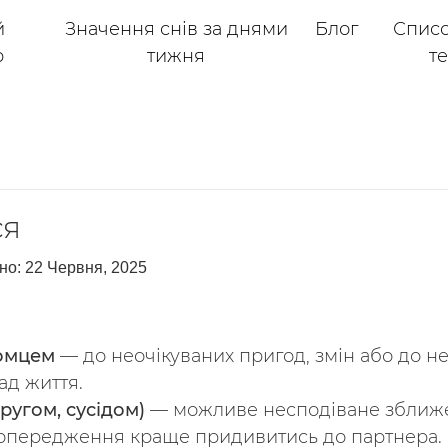
й
Значення снів за днями
Блог
Списо
р
тижня
т
ся
но:
22 Червня, 2025
йомцем
— до неочікуваних пригод, змін або до не
ад життя.
ругом, сусідом)
— можливе несподіване зближе
передження краще придивитись до партнера.