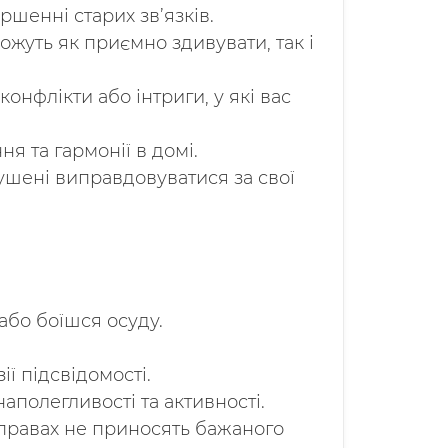
шенні старих зв’язків.
жуть як приємно здивувати, так і
нфлікти або інтриги, у які вас
я та гармонії в домі.
ушені виправдовуватися за свої
або боїшся осуду.
ї підсвідомості.
наполегливості та активності.
справах не приносять бажаного