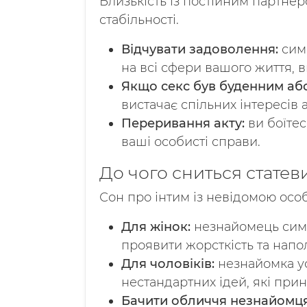
Близькість із постійним партне
стабільності.
Відчувати задоволення:
симв
на всі сфери вашого життя, 
Якщо секс був буденним або
вистачає спільних інтересів
Переривання акту:
ви боїтес
ваші особисті справи.
До чого сниться статев
Сон про інтим із невідомою особ
Для жінок:
незнайомець симво
проявити жорсткість та напол
Для чоловіків:
незнайомка уос
нестандартних ідей, які прин
Бачити обличчя незнайомця 