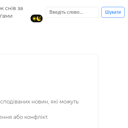
к снів за
Шукати
егами
сподіваних новин, які можуть
ння або конфлікт.