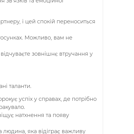
 зв’язків та емоційної
артнеру, і цей спокій переноситься
стосунках. Можливо, вам не
 відчуваєте зовнішнє втручання у
ні таланти.
рокує успіх у справах, де потрібно
ракувало.
 віщує натхнення та появу
 людина, яка відіграє важливу