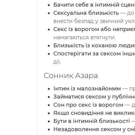
Бачити себе в інтимній сцен
Сексуальна близькість
— до 
внести безлад у звичний укл
Секс із ворогом або непр
намагаються втягнути.
Близькість із коханою люд
Спостерігати за сексом інш
дії.
Сонник Азара
Інтим із малознайомим
— пр
Займатися сексом у публічн
Сон про секс із ворогом
— д
Якщо сновидіння не виклик
Бути в інтимній близькості
—
Незадоволення сексом у сн