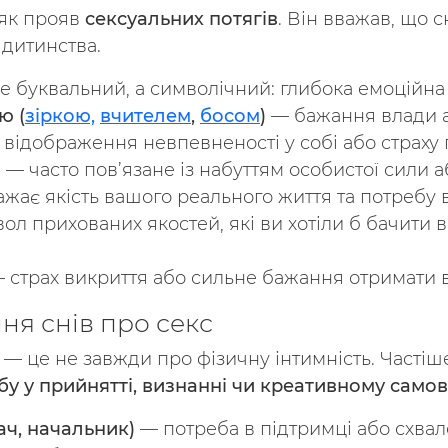
 як прояв
сексуальних потягів
. Він вважав, що 
з дитинства.
 буквальний, а символічний: глибока емоційна 
ю (
зіркою,
вчителем
,
босом
)
— бажання влади а
відображення невпевненості у собі або страху 
і
— часто пов’язане із набуттям особистої сили
жає якість вашого реального життя та потребу в 
л прихованих якостей, які ви хотіли б бачити в
 страх викриття або сильне бажання отримати в
ня снів про секс
сні — це не завжди про фізичну інтимність. Часті
ебу у прийнятті, визнанні чи креативному само
ач, начальник)
— потреба в підтримці або схвал