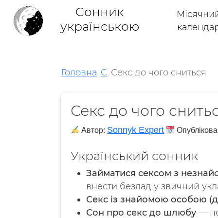
Cонник
Місячни
українською
календа
Головна
С
Секс до чого сниться
Секс до чого снить
Sonnyk Expert
Автор:
Опублікова
Український сонник
Займатися сексом з незна
внести безлад у звичний укл
Секс із знайомою особою (д
Сон про
секс
до шлюбу
— по