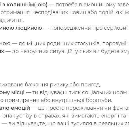
і з колишнім(-ою)
— потреба в емоційному завер
отримання несподіваних новин або подій, які мо
ад життя.
иємною людиною —
попередження про серйозні ко
иною
— до міцних родинних стосунків, порозумінн
их
— до незручних ситуацій, у яких ви будете зм
иховане бажання ризику або пригод.
ому місці
— ти відчуваєш тиск соціальних норм 
о примирення або внутрішньої боротьби.
ало емоцій
— це просто переживання чи фантазі
 знак успіху в справах, які вимагають енергії та 
і
— ви відчуваєте, що ваші зусилля в реальних 