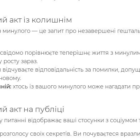
ий акт із колишнім
з минулого — це запит про незавершені гешталь
свідомо порівнюєте теперішнє життя з минулим.
 росту зараз.
 відчуваєте відповідальність за помилки, допущ
новому.
ній:
хтось із вашого минулого може нагадати п
й акт на публіці
у питанні відображає ваші стосунки з соціумом 
 розголосу своїх секретів. Ви почуваєтеся враз