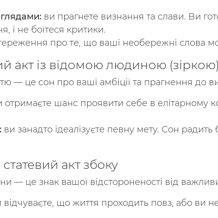
оглядами:
ви прагнете визнання та слави. Ви гот
, і не боїтеся критики.
тереження про те, що ваші необережні слова мо
ий акт із відомою людиною (зіркою
тю — це сон про ваші амбіції та прагнення до ви
 отримаєте шанс проявити себе в елітарному ко
:
ви занадто ідеалізуєте певну мету. Сон радить б
 статевий акт збоку
ни — це знак вашої відстороненості від важливи
 відчуваєте, що життя проходить повз, або ви 