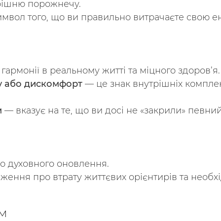
трішню порожнечу.
мвол того, що ви правильно витрачаєте свою ен
гармонії в реальному житті та міцного здоров’я.
у або дискомфорт
— це знак внутрішніх комплек
м
— вказує на те, що ви досі не «закрили» певний
о духовного оновлення.
ження про втрату життєвих орієнтирів та необхі
м