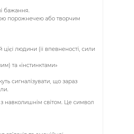
і бажання.
йною порожнечею або творчим
цієї людини (її впевненості, сили
им) та «інстинктами»
уть сигналізувати, що зараз
ли.
 з навколишнім світом. Це символ