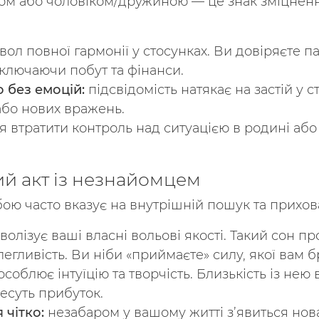
ром або чоловіком/дружиною — це знак зміцнення
ол повної гармонії у стосунках. Ви довіряєте п
включаючи побут та фінанси.
 без емоцій:
підсвідомість натякає на застій у 
 або нових вражень.
я втратити контроль над ситуацією в родині або
ий акт із незнайомцем
ою часто вказує на внутрішній пошук та прихова
лізує ваші власні вольові якості. Такий сон про
егливість. Ви ніби «приймаєте» силу, якої вам б
облює інтуїцію та творчість. Близькість із нею
есуть прибуток.
чітко:
незабаром у вашому житті з’явиться нова