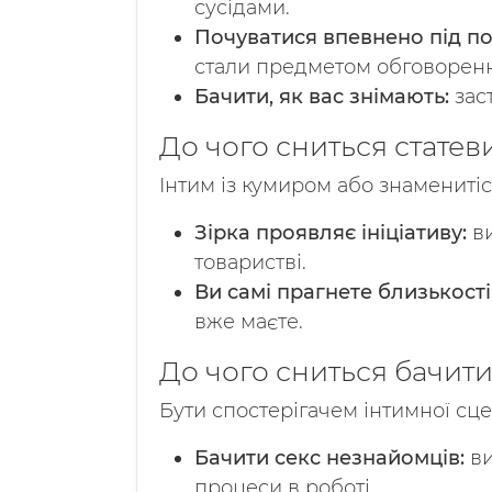
сусідами.
Почуватися впевнено під п
стали предметом обговорення
Бачити, як вас знімають:
зас
До чого сниться статев
Інтим із кумиром або знаменитіс
Зірка проявляє ініціативу:
ви
товаристві.
Ви самі прагнете близькості
вже маєте.
До чого сниться бачити
Бути спостерігачем інтимної сце
Бачити секс незнайомців:
ви
процеси в роботі.