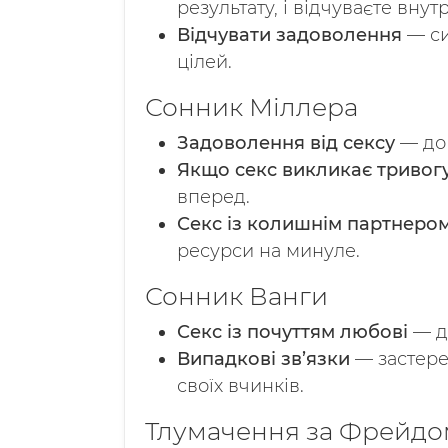
результату, і відчуваєте вну
Відчувати задоволення
— си
цілей.
Сонник Міллера
Задоволення від сексу
— до 
Якщо секс викликає тривог
вперед.
Секс із колишнім партнеро
ресурси на минуле.
Сонник Ванги
Секс із почуттям любові
— д
Випадкові зв’язки
— застере
своїх вчинків.
Тлумачення за Фрейдо