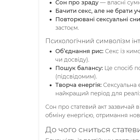
Сон про зраду
— власні сумн
Бачити секс, але не брати уч
Повторювані сексуальні сн
застоєм.
Психологічний символізм ін
Об’єднання рис:
Секс із кимо
чи досвіду).
Пошук балансу:
Це спосіб пс
(підсвідомим).
Творча енергія:
Сексуальна е
найкращий період для реаліза
Сон про статевий акт зазвичай 
обміну енергією, отримання нов
До чого сниться статев