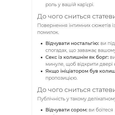
роль у вашій кар’єрі.
До чого сниться статев
Повернення інтимних сюжетів і
помилок.
Відчувати ностальгію:
ви під
спогадах, що заважає вашому
Секс із колишнім як борг:
ви
минуле, щоб відкрити двері 
Якщо ініціатором був колиш
пропозицією.
До чого сниться статеви
Публічність у такому делікатном
Відчувати сором:
ви боїтеся