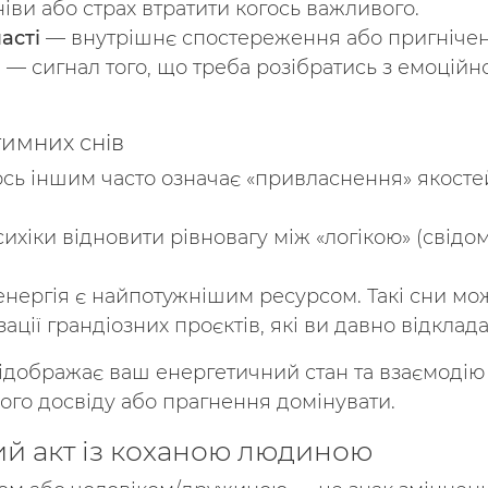
іви або страх втратити когось важливого.
асті
— внутрішнє спостереження або пригнічен
и
— сигнал того, що треба розібратись з емоці
тимних снів
сь іншим часто означає «привласнення» якостей 
ихіки відновити рівновагу між «логікою» (свідом
нергія є найпотужнішим ресурсом. Такі сни мож
ції грандіозних проєктів, які ви давно відклада
відображає ваш енергетичний стан та взаємодію
ого досвіду або прагнення домінувати.
ий акт із коханою людиною